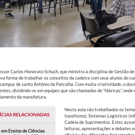
essor Carlos Honorato Schuch, que ministra a disciplina de Gestão de
va forma de trabalhar os conceitos da cadeira com seus alunos do cu
campus de santo Antônio da Patrulha. Com muita criatividade, o doce
entes, dividindo-os em equipes que são chamadas de “fábricas”, onde 
iamento da manufatura.
Nesta aula são trabalhados os tem
ÍCIAS RELACIONADAS
toyotismo); Sistemas Logísticos (in
Cadeia de Suprimentos. Estes assu
leituras, apresentações e debates e
 em Ensino de Ciências
eficácia das diferentes ferramentas