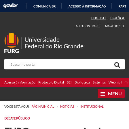
COMUNICA BR
ACESSO À INFORMAÇÃO
PARTI
IR
ENGLISH
ESPAÑOL
PARA
ALTO CONTRASTE
MAPA DO SITE
O
CONTEÚDO
Universidade
Federal do Rio Grande
Acesso à informação
Protocolo Digital
SEI
Biblioteca
Sistemas
Webmail
Te
MENU
>
>
VOCÊ ESTÁ AQUI:
PÁGINA INICIAL
NOTÍCIAS
INSTITUCIONAL
DEBATE PÚBLICO