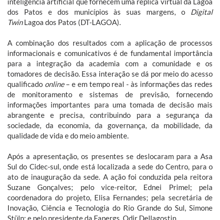
inteligência artificial que fornecem uma réplica virtual da Lagoa
dos Patos e dos municípios às suas margens, o
Digital
Twin
Lagoa dos Patos (DT-LAGOA).
A combinação dos resultados com a aplicação de processos
informacionais e comunicativos é de fundamental importância
para a integração da academia com a comunidade e os
tomadores de decisão. Essa interação se dá por meio do acesso
qualificado
online
– e em tempo real - às informações das redes
de monitoramento e sistemas de previsão, fornecendo
informações importantes para uma tomada de decisão mais
abrangente e precisa, contribuindo para a segurança da
sociedade, da economia, da governança, da mobilidade, da
qualidade de vida e do meio ambiente.
Após a apresentação, os presentes se deslocaram para a Asa
Sul do Cidec-sul, onde está localizada a sede do Centro, para o
ato de inauguração da sede. A ação foi conduzida pela reitora
Suzane Gonçalves; pelo vice-reitor, Ednei Primel; pela
coordenadora do projeto, Elisa Fernandes; pela secretária de
Inovação, Ciência e Tecnologia do Rio Grande do Sul, Simone
Stülp; e pelo presidente da Fapergs, Odir Dellagostin.