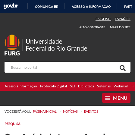
COMUNICA BR
ACESSO À INFORMAÇÃO
PARTI
IR
ENGLISH
ESPAÑOL
PARA
ALTO CONTRASTE
MAPA DO SITE
O
CONTEÚDO
Universidade
Federal do Rio Grande
Acesso à informação
Protocolo Digital
SEI
Biblioteca
Sistemas
Webmail
Te
MENU
>
>
VOCÊ ESTÁ AQUI:
PÁGINA INICIAL
NOTÍCIAS
EVENTOS
PESQUISA