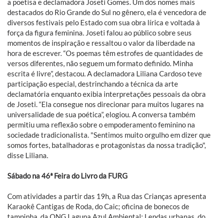
a poetisa e declamadora Joseti Gomes. Um dos nomes mais
destacados do Rio Grande do Sul no gênero, ela é vencedora de
diversos festivais pelo Estado com sua obra lírica e voltada à
força da figura feminina. Joseti falou ao público sobre seus
momentos de inspiração e ressaltou o valor da liberdade na
hora de escrever. “Os poemas têm estrofes de quantidades de
versos diferentes, não seguem um formato definido. Minha
escrita é livre”, destacou. A declamadora Liliana Cardoso teve
participação especial, destrinchando a técnica da arte
declamatória enquanto exibia interpretações pessoais da obra
de Joseti. “Ela consegue nos direcionar para muitos lugares na
universalidade de sua poética”, elogiou. A conversa também
permitiu uma reflexão sobre o empoderamento feminino na
sociedade tradicionalista. "Sentimos muito orgulho em dizer que
somos fortes, batalhadoras e protagonistas da nossa tradição",
disse Liliana.
Sábado na 46ª Feira do Livro da FURG
Com atividades a partir das 19h, a Rua das Crianças apresenta
Karaokê Cantigas de Roda, do Caic; oficina de bonecos de
tampinha, da ONG Laguna Azul Ambiental; Lendas urbanas, do