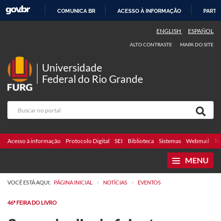
COMUNICA BR
ACESSO À INFORMAÇÃO
PARTI
IR
ENGLISH
ESPAÑOL
PARA
ALTO CONTRASTE
MAPA DO SITE
O
CONTEÚDO
Universidade
Federal do Rio Grande
Acesso à informação
Protocolo Digital
SEI
Biblioteca
Sistemas
Webmail
Te
MENU
>
>
VOCÊ ESTÁ AQUI:
PÁGINA INICIAL
NOTÍCIAS
EVENTOS
46ª FEIRA DO LIVRO