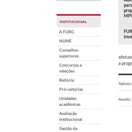
para
prop
MP
INSTITUCIONAL
FUR
A FURG
inve
NUME
Conselhos
superiores
afetuos
a prog
Concursos e
seleções
Reitoria
Tópico(s):
Pró-reitorias
Unidades
Assunto:
acadêmicas
Avaliação
institucional
Gestão da