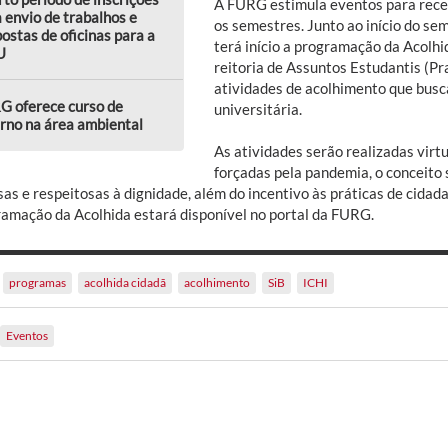
A FURG estimula eventos para rece
 envio de trabalhos e
os semestres. Junto ao início do se
ostas de oficinas para a
terá início a programação da Acolhi
U
reitoria de Assuntos Estudantis (P
atividades de acolhimento que bus
G oferece curso de
universitária.
rno na área ambiental
As atividades serão realizadas vir
forçadas pela pandemia, o conceito 
as e respeitosas à dignidade, além do incentivo às práticas de cidad
ramação da Acolhida estará disponível no portal da FURG.
programas
acolhida cidadã
acolhimento
SiB
ICHI
Eventos