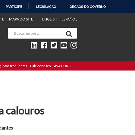
PARTICIPE
LEGISLAÇÃO
ÓRGÃOS DO GOVERNO
TE
MAPA DO SITE
ENGLISH
ESPAÑOL
guntas frequentes
Fale conosco
AVA FURG
a calouros
udantes