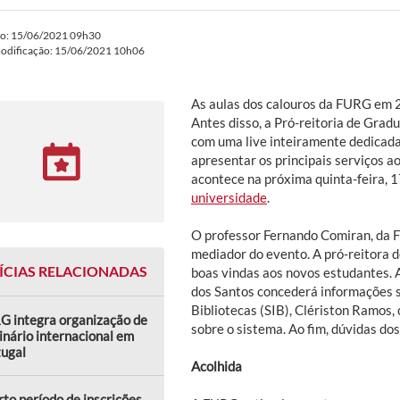
do: 15/06/2021 09h30
modificação: 15/06/2021 10h06
As aulas dos calouros da FURG em 
Antes disso, a Pró-reitoria de Grad
com uma live inteiramente dedicada
apresentar os principais serviços a
acontece na próxima quinta-feira, 1
universidade
.
O professor Fernando Comiran, da Fa
mediador do evento. A pró-reitora 
ÍCIAS RELACIONADAS
boas vindas aos novos estudantes. 
dos Santos concederá informações s
Bibliotecas (SIB), Clériston Ramos
G integra organização de
sobre o sistema. Ao fim, dúvidas do
nário internacional em
tugal
Acolhida
to período de inscrições