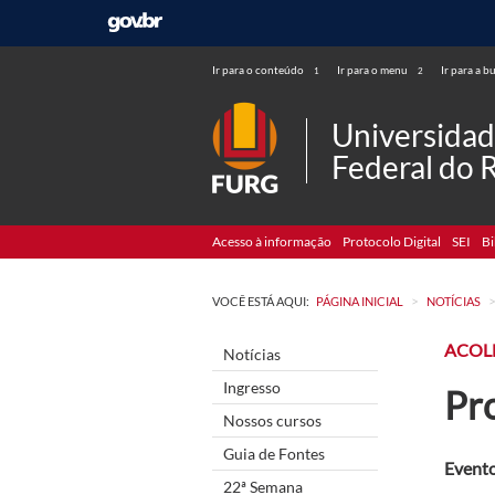
Ir para o conteúdo
Ir para o menu
Ir para a b
1
2
Universida
Federal do 
Acesso à informação
Protocolo Digital
SEI
Bi
>
VOCÊ ESTÁ AQUI:
PÁGINA INICIAL
NOTÍCIAS
ACOL
Notícias
Ingresso
Pro
Nossos cursos
Guia de Fontes
Evento
22ª Semana