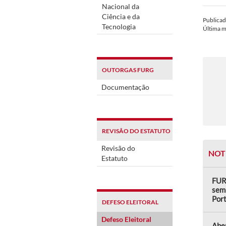
Nacional da
Ciência e da
Publica
Tecnologia
Última 
OUTORGAS FURG
Documentação
REVISÃO DO ESTATUTO
Revisão do
NOT
Estatuto
FUR
semi
Por
DEFESO ELEITORAL
Defeso Eleitoral
Aber