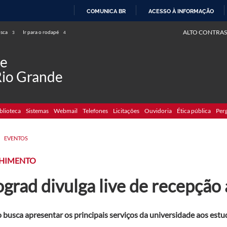
COMUNICA BR
ACESSO À INFORMAÇÃO
IR
ALTO CONTRAS
usca
Ir para o rodapé
3
4
PARA
O
de
CONTEÚDO
Rio Grande
blioteca
Sistemas
Webmail
Telefones
Licitações
Ouvidoria
Ética pública
Per
>
EVENTOS
HIMENTO
grad divulga live de recepção 
 busca apresentar os principais serviços da universidade aos est