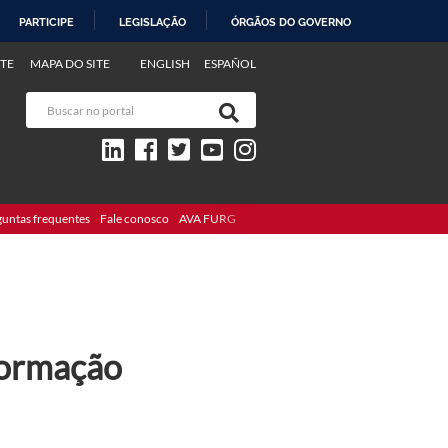
PARTICIPE
LEGISLAÇÃO
ÓRGÃOS DO GOVERNO
TE
MAPA DO SITE
ENGLISH
ESPAÑOL
guntas frequentes
Fale conosco
AVA FURG
formação