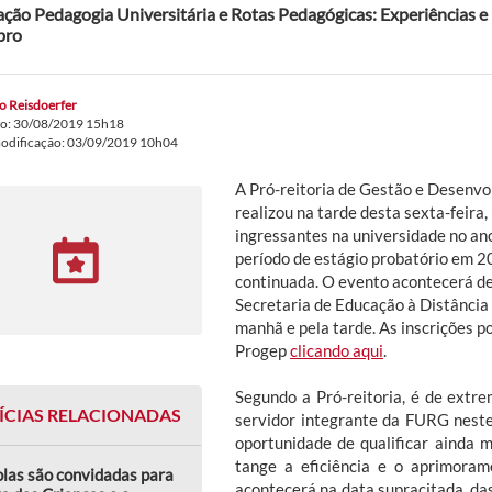
ção Pedagogia Universitária e Rotas Pedagógicas: Experiências e 
bro
o Reisdoerfer
do: 30/08/2019 15h18
modificação: 03/09/2019 10h04
A Pró-reitoria de Gestão e Desenv
realizou na tarde desta sexta-feira
ingressantes na universidade no an
período de estágio probatório em 2
continuada. O evento acontecerá de
Secretaria de Educação à Distância
manhã e pela tarde. As inscrições p
Progep
clicando aqui
.
Segundo a Pró-reitoria, é de extr
ÍCIAS RELACIONADAS
servidor integrante da FURG neste
oportunidade de qualificar ainda 
tange a eficiência e o aprimora
las são convidadas para
acontecerá na data supracitada, das