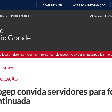
COMUNICA BR
ACESSO À INFORMAÇÃO
IR
ALTO CONTRAS
usca
Ir para o rodapé
3
4
PARA
O
de
CONTEÚDO
Rio Grande
blioteca
Sistemas
Webmail
Telefones
Licitações
Ouvidoria
Ética pública
Per
>
EVENTOS
VOCAÇÃO
ogep convida servidores para 
ntinuada