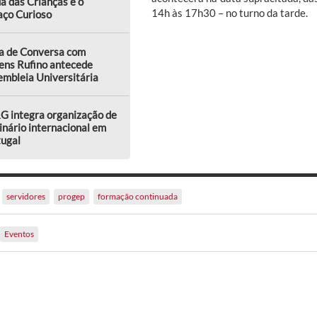
a das Crianças e o
14h às 17h30 – no turno da tarde.
aço Curioso
a de Conversa com
ens Rufino antecede
mbleia Universitária
G integra organização de
nário internacional em
tugal
servidores
progep
formação continuada
Eventos