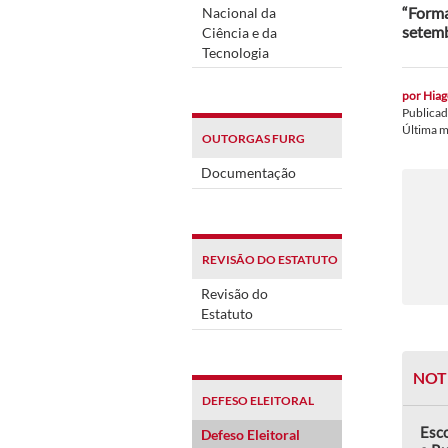
“Forma
Nacional da
setem
Ciência e da
Tecnologia
por
Hiag
Publica
Última 
OUTORGAS FURG
Documentação
REVISÃO DO ESTATUTO
Revisão do
Estatuto
NOT
DEFESO ELEITORAL
Esco
Defeso Eleitoral