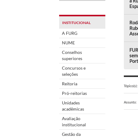
a Ru
Esp
Rod
INSTITUCIONAL
Rub
A FURG
Asse
NUME
FUR
Conselhos
semi
superiores
Por
Concursos e
seleções
Reitoria
Tópico(s):
Pró-reitorias
Unidades
Assunto:
acadêmicas
Avaliação
institucional
Gestão da