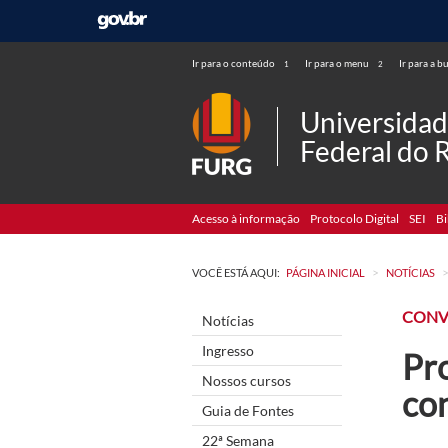
Ir para o conteúdo
Ir para o menu
Ir para a b
1
2
Universida
Federal do 
Acesso à informação
Protocolo Digital
SEI
Bi
>
VOCÊ ESTÁ AQUI:
PÁGINA INICIAL
NOTÍCIAS
CON
Notícias
Ingresso
Pr
Nossos cursos
co
Guia de Fontes
22ª Semana