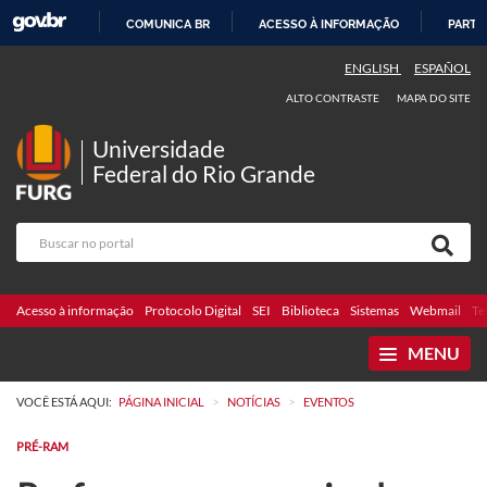
COMUNICA BR
ACESSO À INFORMAÇÃO
PARTI
IR
ENGLISH
ESPAÑOL
PARA
ALTO CONTRASTE
MAPA DO SITE
O
CONTEÚDO
Universidade
Federal do Rio Grande
Acesso à informação
Protocolo Digital
SEI
Biblioteca
Sistemas
Webmail
Te
MENU
>
>
VOCÊ ESTÁ AQUI:
PÁGINA INICIAL
NOTÍCIAS
EVENTOS
PRÉ-RAM