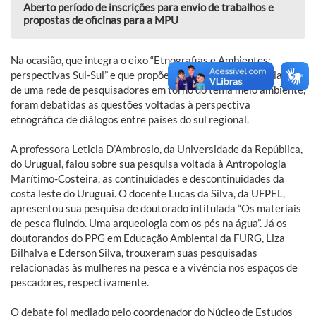
Aberto período de inscrições para envio de trabalhos e
propostas de oficinas para a MPU
Na ocasião, que integra o eixo “Etnografias e Ambientes:
perspectivas Sul-Sul” e que propõe a constituição e articulação
de uma rede de pesquisadores em torno do tema meio ambiente,
foram debatidas as questões voltadas à perspectiva
etnográfica de diálogos entre países do sul regional.
A professora Leticia D’Ambrosio, da Universidade da República,
do Uruguai, falou sobre sua pesquisa voltada à Antropologia
Marítimo-Costeira, as continuidades e descontinuidades da
costa leste do Uruguai. O docente Lucas da Silva, da UFPEL,
apresentou sua pesquisa de doutorado intitulada “Os materiais
de pesca fluindo. Uma arqueologia com os pés na água”. Já os
doutorandos do PPG em Educação Ambiental da FURG, Liza
Bilhalva e Ederson Silva, trouxeram suas pesquisadas
relacionadas às mulheres na pesca e a vivência nos espaços de
pescadores, respectivamente.
O debate foi mediado pelo coordenador do Núcleo de Estudos