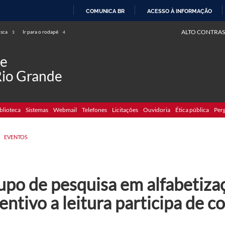
COMUNICA BR
ACESSO À INFORMAÇÃO
IR
ALTO CONTRAS
usca
Ir para o rodapé
3
4
PARA
O
de
CONTEÚDO
Rio Grande
blioteca
Sistemas
Webmail
Telefones
Licitações
Ouvidoria
Ética pública
Per
>
EVENTOS
upo de pesquisa em alfabetiza
entivo a leitura participa de 