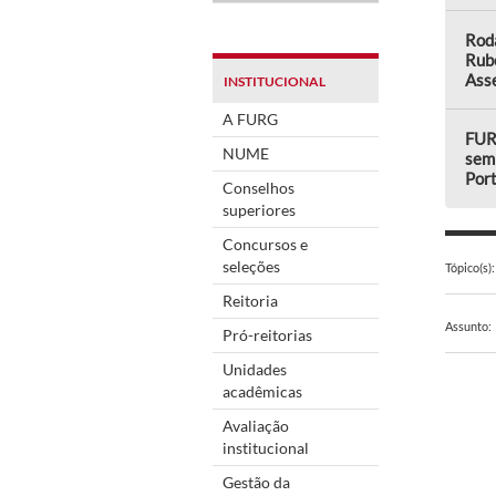
Rod
Rub
Asse
INSTITUCIONAL
A FURG
FUR
NUME
semi
Por
Conselhos
superiores
Concursos e
seleções
Tópico(s):
Reitoria
Assunto:
Pró-reitorias
Unidades
acadêmicas
Avaliação
institucional
Gestão da