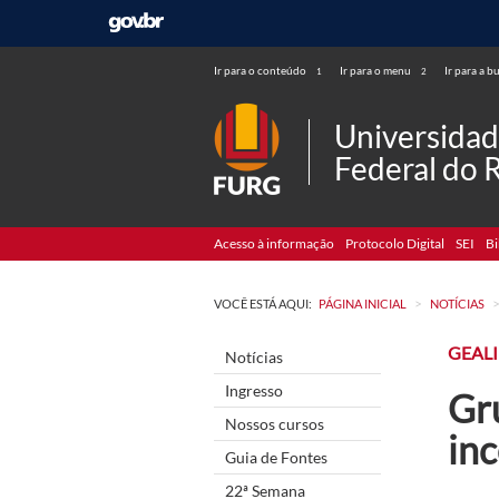
Ir para o conteúdo
Ir para o menu
Ir para a b
1
2
Universida
Federal do 
Acesso à informação
Protocolo Digital
SEI
Bi
>
VOCÊ ESTÁ AQUI:
PÁGINA INICIAL
NOTÍCIAS
GEALI
Notícias
Ingresso
Gr
Nossos cursos
inc
Guia de Fontes
22ª Semana