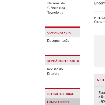
Encont
Nacional da
Ciência e da
Tecnologia
Publica
Última 
OUTORGAS FURG
Documentação
REVISÃO DO ESTATUTO
Revisão do
Estatuto
NOT
Esco
DEFESO ELEITORAL
a Ru
Esp
Defeso Eleitoral