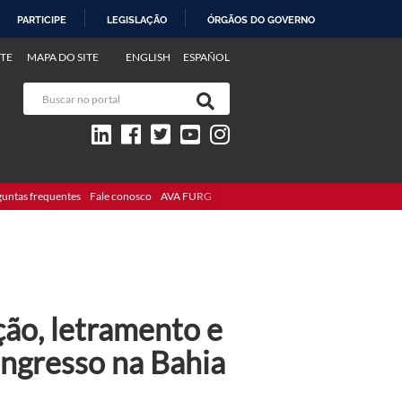
PARTICIPE
LEGISLAÇÃO
ÓRGÃOS DO GOVERNO
TE
MAPA DO SITE
ENGLISH
ESPAÑOL
guntas frequentes
Fale conosco
AVA FURG
ção, letramento e
congresso na Bahia