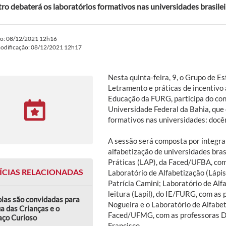
ro debaterá os laboratórios formativos nas universidades brasilei
do: 08/12/2021 12h16
modificação: 08/12/2021 12h17
Nesta quinta-feira, 9, o Grupo de E
Letramento e práticas de incentivo à
Educação da FURG, participa do co
Universidade Federal da Bahia, que 
formativos nas universidades: docên
A sessão será composta por integra
alfabetização de universidades bras
Práticas (LAP), da Faced/UFBA, com
ÍCIAS RELACIONADAS
Laboratório de Alfabetização (Lápi
Patrícia Camini; Laboratório de Alfa
leitura (Lapil), do IE/FURG, com as
las são convidadas para
Nogueira e o Laboratório de Alfabe
a das Crianças e o
Faced/UFMG, com as professoras D
aço Curioso
Francisco.