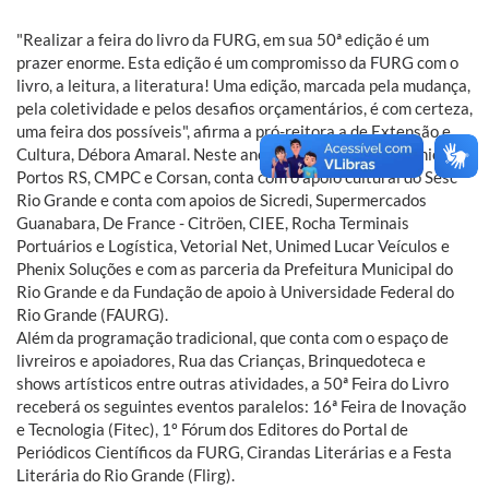
"Realizar a feira do livro da FURG, em sua 50ª edição é um
prazer enorme. Esta edição é um compromisso da FURG com o
livro, a leitura, a literatura! Uma edição, marcada pela mudança,
pela coletividade e pelos desafios orçamentários, é com certeza,
uma feira dos possíveis", afirma a pró-reitora a de Extensão e
Cultura, Débora Amaral. Neste ano, a Feira tem o patrocínio da
Portos RS, CMPC e Corsan, conta com o apoio cultural do Sesc
Rio Grande e conta com apoios de Sicredi, Supermercados
Guanabara, De France - Citröen, CIEE, Rocha Terminais
Portuários e Logística, Vetorial Net, Unimed Lucar Veículos e
Phenix Soluções e com as parceria da Prefeitura Municipal do
Rio Grande e da Fundação de apoio à Universidade Federal do
Rio Grande (FAURG).
Além da programação tradicional, que conta com o espaço de
livreiros e apoiadores, Rua das Crianças, Brinquedoteca e
shows artísticos entre outras atividades, a 50ª Feira do Livro
receberá os seguintes eventos paralelos: 16ª Feira de Inovação
e Tecnologia (Fitec), 1º Fórum dos Editores do Portal de
Periódicos Científicos da FURG, Cirandas Literárias e a Festa
Literária do Rio Grande (Flirg).