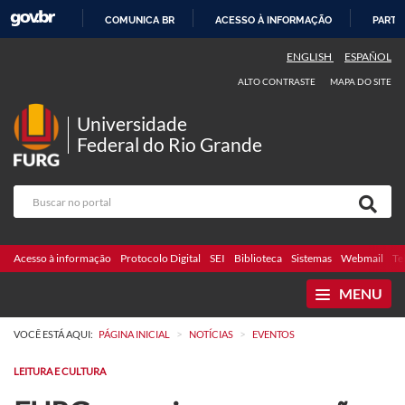
COMUNICA BR
ACESSO À INFORMAÇÃO
PARTI
IR
ENGLISH
ESPAÑOL
PARA
ALTO CONTRASTE
MAPA DO SITE
O
CONTEÚDO
Universidade
Federal do Rio Grande
Acesso à informação
Protocolo Digital
SEI
Biblioteca
Sistemas
Webmail
Te
MENU
>
>
VOCÊ ESTÁ AQUI:
PÁGINA INICIAL
NOTÍCIAS
EVENTOS
LEITURA E CULTURA