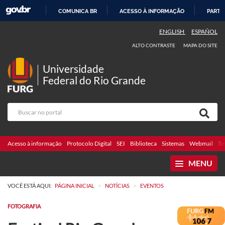
COMUNICA BR
ACESSO À INFORMAÇÃO
PARTI
IR
ENGLISH
ESPAÑOL
PARA
ALTO CONTRASTE
MAPA DO SITE
O
CONTEÚDO
Universidade
Federal do Rio Grande
Acesso à informação
Protocolo Digital
SEI
Biblioteca
Sistemas
Webmail
Te
MENU
>
>
VOCÊ ESTÁ AQUI:
PÁGINA INICIAL
NOTÍCIAS
EVENTOS
FOTOGRAFIA