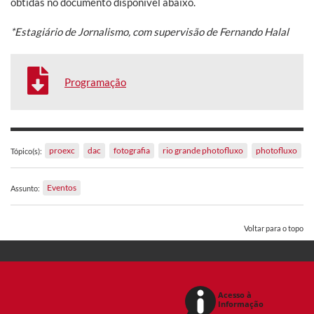
obtidas no documento disponível abaixo.
*Estagiário de Jornalismo, com supervisão de Fernando Halal
Programação
proexc
dac
fotografia
rio grande photofluxo
photofluxo
Tópico(s):
Eventos
Assunto:
Voltar para o topo