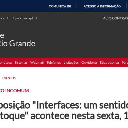
COMUNICA BR
ACESSO À INFORMAÇÃO
IR
ALTO CONTRAS
usca
Ir para o rodapé
3
4
PARA
O
de
CONTEÚDO
Rio Grande
blioteca
Sistemas
Webmail
Telefones
Licitações
Ouvidoria
Ética pública
Per
>
EVENTOS
ÇO INCOMUM
osição "Interfaces: um sentido
toque" acontece nesta sexta, 