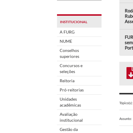
Rod
Rub
Asse
INSTITUCIONAL
A FURG
FUR
NUME
semi
Por
Conselhos
superiores
Concursos e
seleções
Reitoria
Pró-reitorias
Unidades
Tópico(s):
acadêmicas
Avaliação
Assunto:
institucional
Gestão da