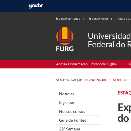
Ir para o conteúdo
Ir para o menu
Ir para a b
1
2
Universida
Federal do 
Acesso à informação
Protocolo Digital
SEI
Bi
>
VOCÊ ESTÁ AQUI:
PÁGINA INICIAL
NOTÍCIAS
ESPA
Notícias
Ingresso
Exp
Nossos cursos
do 
Guia de Fontes
22ª Semana