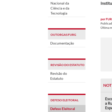
Instit
Nacional da
Ciência e da
Tecnologia
por
FUR
Publica
Última 
OUTORGAS FURG
Documentação
REVISÃO DO ESTATUTO
Revisão do
Estatuto
NOT
Esco
DEFESO ELEITORAL
a Ru
Esp
Defeso Eleitoral