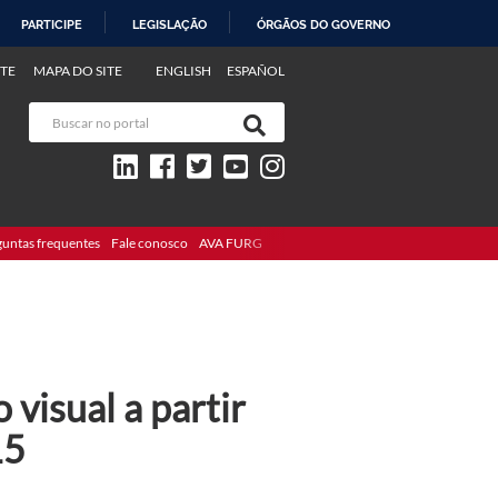
PARTICIPE
LEGISLAÇÃO
ÓRGÃOS DO GOVERNO
TE
MAPA DO SITE
ENGLISH
ESPAÑOL
guntas frequentes
Fale conosco
AVA FURG
 visual a partir
15