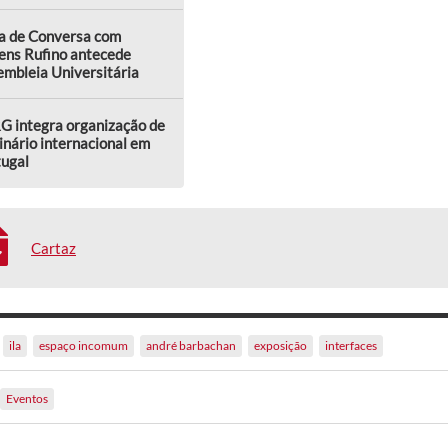
a de Conversa com
ens Rufino antecede
mbleia Universitária
G integra organização de
nário internacional em
tugal
Cartaz
ila
espaço incomum
andré barbachan
exposição
interfaces
Eventos