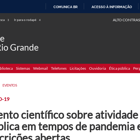
COMUNICA BR
ACESSO À INFORMAÇÃO
IR
ALTO CONTRAS
usca
Ir para o rodapé
3
4
PARA
O
de
CONTEÚDO
Rio Grande
blioteca
Sistemas
Webmail
Telefones
Licitações
Ouvidoria
Ética pública
Per
>
EVENTOS
D-19
nto científico sobre atividade 
blica em tempos de pandemia 
crições abertas