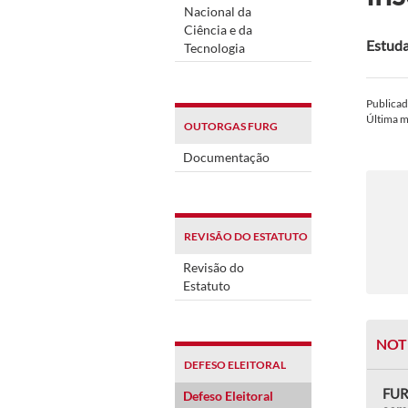
Nacional da
Ciência e da
Estuda
Tecnologia
Publica
Última 
OUTORGAS FURG
Documentação
REVISÃO DO ESTATUTO
Revisão do
Estatuto
NOT
DEFESO ELEITORAL
FUR
Defeso Eleitoral