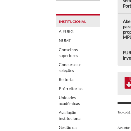
semi
Por
Aber
INSTITUCIONAL
para
A FURG
prop
MP
NUME
Conselhos
FUR
superiores
inve
Concursos e
seleções
Reitoria
Pró-reitorias
Unidades
acadêmicas
Avaliação
Tópico(s):
institucional
Gestão da
Assunto: