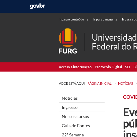
Ir para o conteúdo
Ir para o menu
Ir para a b
1
2
Universida
Federal do 
Acesso à informação
Protocolo Digital
SEI
Bi
>
VOCÊ ESTÁ AQUI:
PÁGINA INICIAL
NOTÍCIAS
COVI
Notícias
Ingresso
Eve
Nossos cursos
pú
Guia de Fontes
ins
22ª Semana