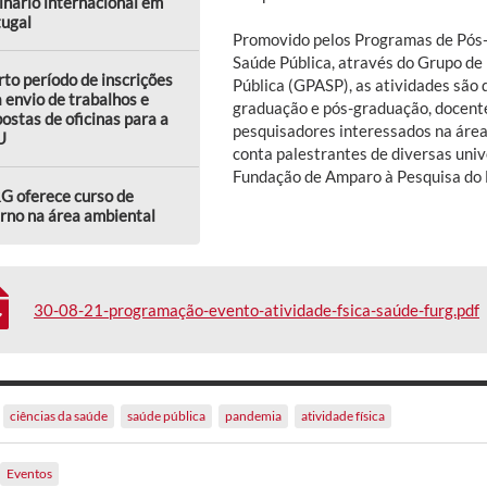
nário internacional em
tugal
Promovido pelos Programas de Pós-
Saúde Pública, através do Grupo de
to período de inscrições
Pública (GPASP), as atividades são
 envio de trabalhos e
graduação e pós-graduação, docente
ostas de oficinas para a
pesquisadores interessados na área
U
conta palestrantes de diversas univ
Fundação de Amparo à Pesquisa do E
G oferece curso de
rno na área ambiental
30-08-21-programação-evento-atividade-fsica-saúde-furg.pdf
ciências da saúde
saúde pública
pandemia
atividade física
Eventos