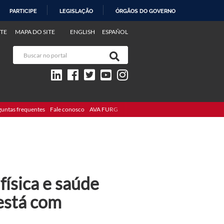
PARTICIPE
LEGISLAÇÃO
ÓRGÃOS DO GOVERNO
TE
MAPA DO SITE
ENGLISH
ESPAÑOL
guntas frequentes
Fale conosco
AVA FURG
física e saúde
está com