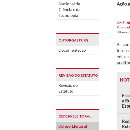
Ação a
Nacional da
Ciência e da
Tecnologia
por
Hiag
Publica
Última 
OUTORGAS FURG
As coo
Documentação
Intern
editai
auditór
REVISÃO DO ESTATUTO
NOT
Revisão do
Estatuto
Esco
a Ru
Esp
DEFESO ELEITORAL
Rod
Defeso Eleitoral
Rub