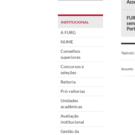
Asse
FUR
INSTITUCIONAL
semi
Por
A FURG
NUME
Conselhos
Tópico(s):
superiores
Concursos e
Assunto:
seleções
Reitoria
Pró-reitorias
Unidades
acadêmicas
Avaliação
institucional
Gestão da