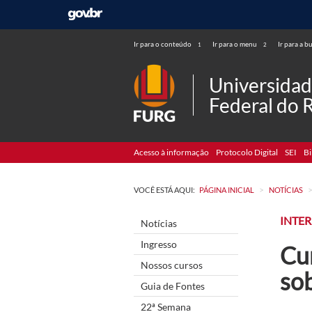
Ir para o conteúdo
Ir para o menu
Ir para a b
1
2
Universida
Federal do 
Acesso à informação
Protocolo Digital
SEI
Bi
>
VOCÊ ESTÁ AQUI:
PÁGINA INICIAL
NOTÍCIAS
INTE
Notícias
Ingresso
Cu
Nossos cursos
so
Guia de Fontes
22ª Semana