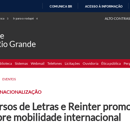
COMUNICA BR
ACESSO À INFORMAÇÃO
IR
ALTO CONTRAS
usca
Ir para o rodapé
3
4
PARA
O
de
CONTEÚDO
Rio Grande
blioteca
Sistemas
Webmail
Telefones
Licitações
Ouvidoria
Ética pública
Per
>
EVENTOS
RNACIONALIZAÇÃO
rsos de Letras e Reinter prom
bre mobilidade internacional