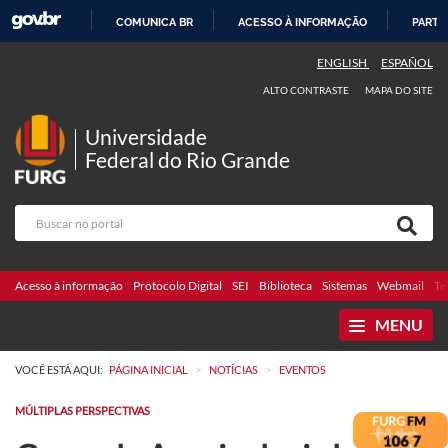
COMUNICA BR
ACESSO À INFORMAÇÃO
PARTI
IR
ENGLISH
ESPAÑOL
PARA
ALTO CONTRASTE
MAPA DO SITE
O
CONTEÚDO
Universidade
Federal do Rio Grande
Acesso à informação
Protocolo Digital
SEI
Biblioteca
Sistemas
Webmail
Te
MENU
>
>
VOCÊ ESTÁ AQUI:
PÁGINA INICIAL
NOTÍCIAS
EVENTOS
MÚLTIPLAS PERSPECTIVAS