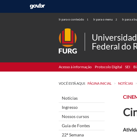
Ir para o conteúdo
Ir para o menu
Ir para a b
1
2
Universida
Federal do 
Acesso à informação
Protocolo Digital
SEI
Bi
>
VOCÊ ESTÁ AQUI:
PÁGINA INICIAL
NOTÍCIAS
CINE
Notícias
Ingresso
Ci
Nossos cursos
Guia de Fontes
Ativid
22ª Semana