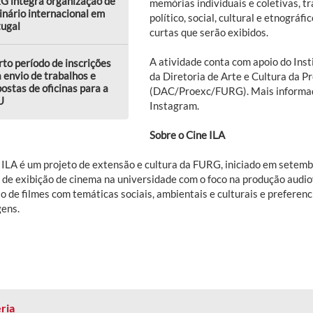
G integra organização de
memórias individuais e coletivas, t
nário internacional em
político, social, cultural e etnográfi
tugal
curtas que serão exibidos.
A atividade conta com apoio do Inst
to período de inscrições
 envio de trabalhos e
da Diretoria de Arte e Cultura da P
ostas de oficinas para a
(DAC/Proexc/FURG). Mais informa
U
Instagram.
Sobre o Cine ILA
 ILA é um projeto de extensão e cultura da FURG, iniciado em setemb
 de exibição de cinema na universidade com o foco na produção audiov
o de filmes com temáticas sociais, ambientais e culturais e preferen
ens.
ria