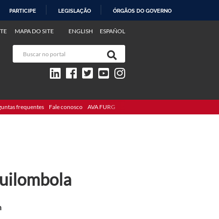
PARTICIPE
LEGISLAÇÃO
ÓRGÃOS DO GOVERNO
TE
MAPA DO SITE
ENGLISH
ESPAÑOL
guntas frequentes
Fale conosco
AVA FURG
uilombola
h