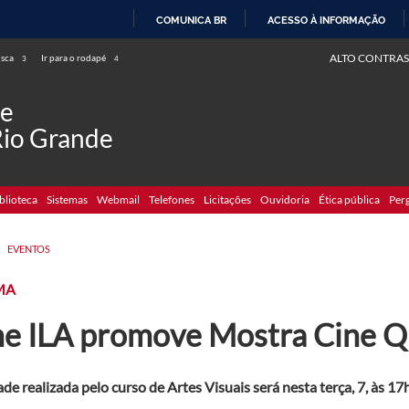
COMUNICA BR
ACESSO À INFORMAÇÃO
IR
ALTO CONTRAS
usca
Ir para o rodapé
3
4
PARA
O
de
CONTEÚDO
Rio Grande
blioteca
Sistemas
Webmail
Telefones
Licitações
Ouvidoria
Ética pública
Per
>
EVENTOS
MA
ne ILA promove Mostra Cine Q
ade realizada pelo curso de Artes Visuais será nesta terça, 7, às 17