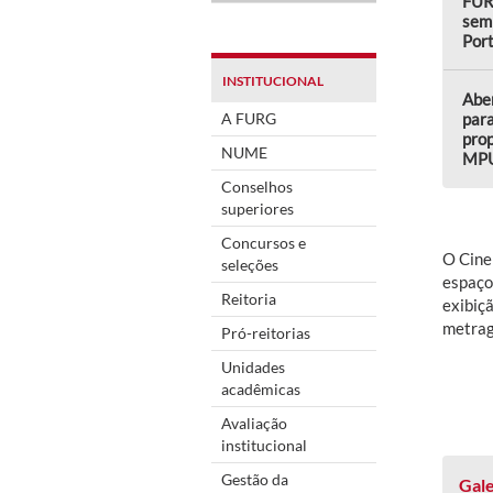
FUR
semi
Por
INSTITUCIONAL
Aber
A FURG
para
prop
NUME
MP
Conselhos
superiores
Concursos e
O Cine
seleções
espaço
Reitoria
exibiçã
metrag
Pró-reitorias
Unidades
acadêmicas
Avaliação
institucional
Gestão da
Gale