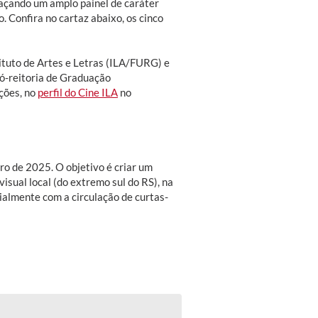
raçando um amplo painel de caráter
co. Confira no cartaz abaixo, os cinco
ituto de Artes e Letras (ILA/FURG) e
ró-reitoria de Graduação
ções, no
perfil do Cine ILA
no
ro de 2025. O objetivo é criar um
isual local (do extremo sul do RS), na
cialmente com a circulação de curtas-