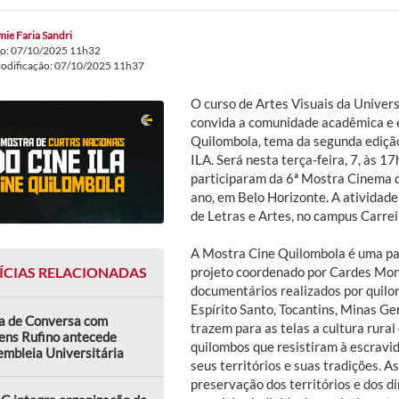
ie Faria Sandri
do: 07/10/2025 11h32
modificação: 07/10/2025 11h37
O curso de Artes Visuais da Univer
convida a comunidade acadêmica e 
Quilombola, tema da segunda edição
ILA. Será nesta terça-feira, 7, às 1
participaram da 6ª Mostra Cinema d
ano, em Belo Horizonte. A atividade
de Letras e Artes, no campus Carrei
A Mostra Cine Quilombola é uma pa
ÍCIAS RELACIONADAS
projeto coordenado por Cardes Mon
documentários realizados por quilo
Espírito Santo, Tocantins, Minas Ge
a de Conversa com
trazem para as telas a cultura rura
ens Rufino antecede
quilombos que resistiram à escrav
mbleia Universitária
seus territórios e suas tradições. 
preservação dos territórios e dos di