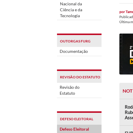
Nacional da
Ciência e da
por
Tamm
Tecnologia
Publica
Última 
OUTORGAS FURG
Documentação
REVISÃO DO ESTATUTO
Revisão do
NOT
Estatuto
Rod
Rub
Asse
DEFESO ELEITORAL
Defeso Eleitoral