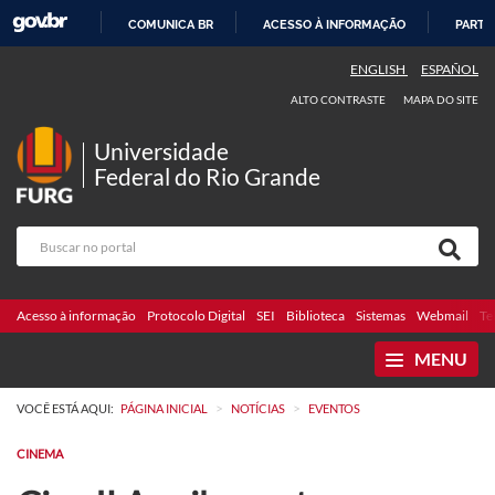
COMUNICA BR
ACESSO À INFORMAÇÃO
PARTI
IR
ENGLISH
ESPAÑOL
PARA
ALTO CONTRASTE
MAPA DO SITE
O
CONTEÚDO
Universidade
Federal do Rio Grande
Acesso à informação
Protocolo Digital
SEI
Biblioteca
Sistemas
Webmail
Te
MENU
>
>
VOCÊ ESTÁ AQUI:
PÁGINA INICIAL
NOTÍCIAS
EVENTOS
CINEMA