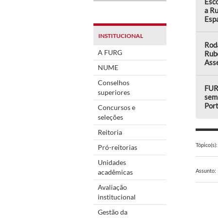
Esco
a Ru
Esp
INSTITUCIONAL
Rod
A FURG
Rub
Asse
NUME
Conselhos
FUR
superiores
semi
Por
Concursos e
seleções
Reitoria
Tópico(s):
Pró-reitorias
Unidades
Assunto:
acadêmicas
Avaliação
institucional
Gestão da