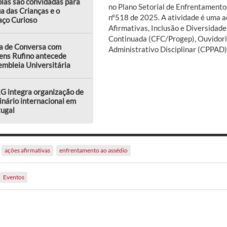
las são convidadas para
no Plano Setorial de Enfrentamento 
a das Crianças e o
nº518 de 2025. A atividade é uma a
aço Curioso
Afirmativas, Inclusão e Diversidad
Continuada (CFC/Progep), Ouvidor
a de Conversa com
Administrativo Disciplinar (CPPAD)
ens Rufino antecede
mbleia Universitária
G integra organização de
nário internacional em
tugal
ações afirmativas
enfrentamento ao assédio
Eventos