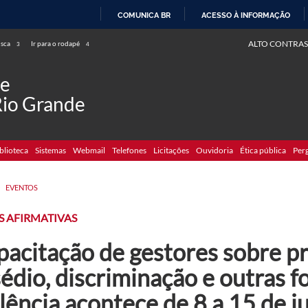
COMUNICA BR
ACESSO À INFORMAÇÃO
IR
ALTO CONTRAS
usca
Ir para o rodapé
3
4
PARA
O
de
CONTEÚDO
Rio Grande
blioteca
Sistemas
Webmail
Telefones
Licitações
Ouvidoria
Ética pública
Per
>
EVENTOS
S AFIRMATIVAS
pacitação de gestores sobre p
édio, discriminação e outras 
lência acontece de 8 a 15 de j