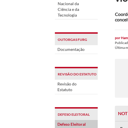
Nacional da
Ciência e da
Coorde
Tecnologia
concei
por
Hami
OUTORGAS FURG
Publica
Última 
Documentação
REVISÃO DO ESTATUTO
Revisão do
Estatuto
NOT
DEFESO ELEITORAL
Defeso Eleitoral