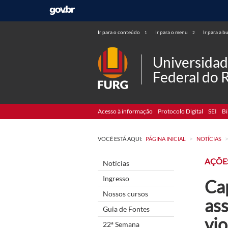
Ir para o conteúdo
Ir para o menu
Ir para a b
1
2
Universida
Federal do 
Acesso à informação
Protocolo Digital
SEI
Bi
>
VOCÊ ESTÁ AQUI:
PÁGINA INICIAL
NOTÍCIAS
AÇÕE
Notícias
Ingresso
Ca
Nossos cursos
ass
Guia de Fontes
vio
22ª Semana