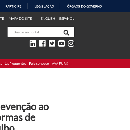
PARTICIPE
LEGISLAÇÃO
ÓRGÃOS DO GOVERNO
TE
MAPA DO SITE
ENGLISH
ESPAÑOL
guntas frequentes
Fale conosco
AVA FURG
revenção ao
formas de
ulho