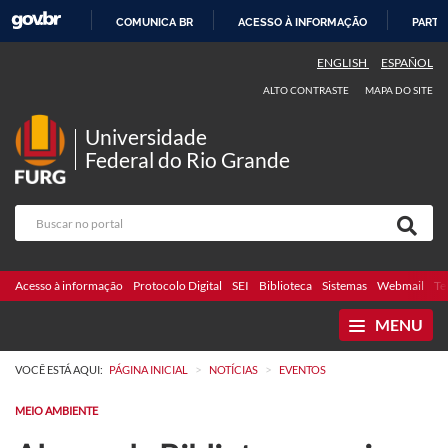
COMUNICA BR
ACESSO À INFORMAÇÃO
PARTI
IR
ENGLISH
ESPAÑOL
PARA
ALTO CONTRASTE
MAPA DO SITE
O
CONTEÚDO
Universidade
Federal do Rio Grande
Acesso à informação
Protocolo Digital
SEI
Biblioteca
Sistemas
Webmail
Te
MENU
>
>
VOCÊ ESTÁ AQUI:
PÁGINA INICIAL
NOTÍCIAS
EVENTOS
MEIO AMBIENTE