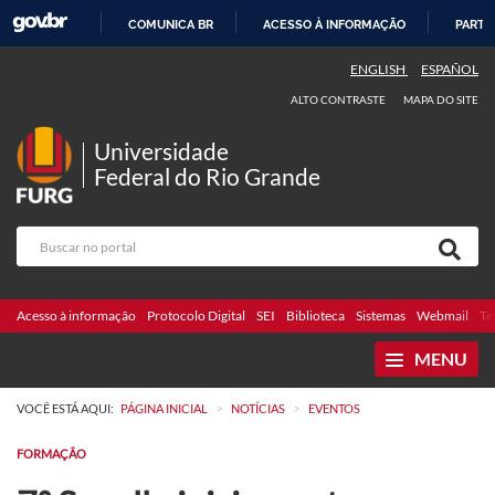
COMUNICA BR
ACESSO À INFORMAÇÃO
PARTI
IR
ENGLISH
ESPAÑOL
PARA
ALTO CONTRASTE
MAPA DO SITE
O
CONTEÚDO
Universidade
Federal do Rio Grande
Acesso à informação
Protocolo Digital
SEI
Biblioteca
Sistemas
Webmail
Te
MENU
>
>
VOCÊ ESTÁ AQUI:
PÁGINA INICIAL
NOTÍCIAS
EVENTOS
FORMAÇÃO