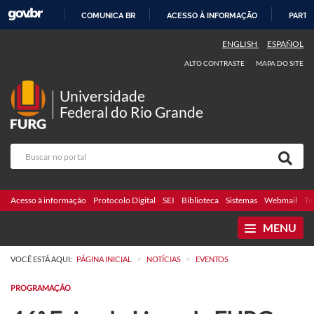
COMUNICA BR
ACESSO À INFORMAÇÃO
PARTI
IR
ENGLISH
ESPAÑOL
PARA
ALTO CONTRASTE
MAPA DO SITE
O
CONTEÚDO
Universidade
Federal do Rio Grande
Acesso à informação
Protocolo Digital
SEI
Biblioteca
Sistemas
Webmail
Te
MENU
>
>
VOCÊ ESTÁ AQUI:
PÁGINA INICIAL
NOTÍCIAS
EVENTOS
PROGRAMAÇÃO