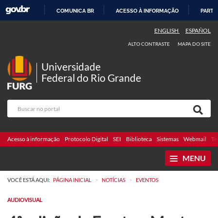
COMUNICA BR
ACESSO À INFORMAÇÃO
PARTI
IR
ENGLISH
ESPAÑOL
PARA
ALTO CONTRASTE
MAPA DO SITE
O
CONTEÚDO
Universidade
Federal do Rio Grande
Acesso à informação
Protocolo Digital
SEI
Biblioteca
Sistemas
Webmail
Te
MENU
>
>
VOCÊ ESTÁ AQUI:
PÁGINA INICIAL
NOTÍCIAS
EVENTOS
AUDIOVISUAL