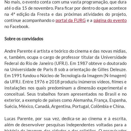
No mais, o evento conta com uma vasta programação, que dura
até o dia 15 de novembro. Para ficar por dentro do que acontece
na 4ª edição da Fresta e das próximas atividades do projeto,
continue acompanhando o
portal da FURG
e a
página do evento
no Facebook.
Sobre os convidados
Andre Parente é artista e teórico do cinema e das novas mídias,
e, também, ocupa o cargo de professor titular da Universidade
Federal do Rio de Janeiro (UFRJ). Em 1987 obteve o doutorado
na Universidade de Paris 8 sob a orientação de Gilles Deleuze.
Em 1991 fundou o Núcleo de Tecnologia da Imagem (N-Imagem)
da UFRJ. Entre 1976 e 2018 produziu inúmeros vídeos, filmes e
instalações nos quais predominam a dimensão experimental e
conceitual. Seus trabalhos foram apresentados no Brasil e no
exterior, a exemplo de países como Alemanha, França, Espanha,
Suécia, México, Canadá, Argentina, Portugal, Colômbia e China.
Lucas Parente, por sua vez, dedica-se ao cinema e à escrita,
além de desenvolver pesquisas independentes voltadas para a
história da imagem, das cidades e das religiões. O pesquisador