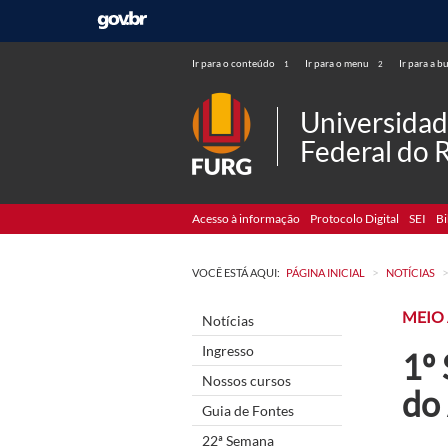
Ir para o conteúdo
Ir para o menu
Ir para a b
1
2
Universida
Federal do 
Acesso à informação
Protocolo Digital
SEI
Bi
>
VOCÊ ESTÁ AQUI:
PÁGINA INICIAL
NOTÍCIAS
MEIO
Notícias
Ingresso
1º
Nossos cursos
do 
Guia de Fontes
22ª Semana