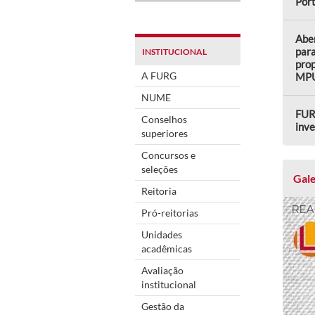
Por
Aber
para
INSTITUCIONAL
prop
A FURG
MP
NUME
FUR
Conselhos
inve
superiores
Concursos e
seleções
Gale
Reitoria
Pró-reitorias
Unidades
acadêmicas
Avaliação
institucional
Gestão da