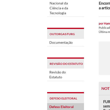
Encont
Nacional da
a artic
Ciência e da
Tecnologia
por
Hami
Publica
Última 
OUTORGAS FURG
Documentação
REVISÃO DO ESTATUTO
Revisão do
Estatuto
NOT
DEFESO ELEITORAL
FUR
semi
Defeso Eleitoral