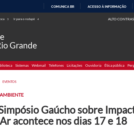
COMUNICA BR
ACESSO À INFORMAÇÃO
IR
ALTO CONTRAS
usca
Ir para o rodapé
3
4
PARA
O
de
CONTEÚDO
Rio Grande
blioteca
Sistemas
Webmail
Telefones
Licitações
Ouvidoria
Ética pública
Per
>
EVENTOS
 AMBIENTE
 Simpósio Gaúcho sobre Impact
Ar acontece nos dias 17 e 18