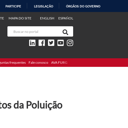
PARTICIPE
LEGISLAÇÃO
ÓRGÃOS DO GOVERNO
TE
MAPA DO SITE
ENGLISH
ESPAÑOL
guntas frequentes
Fale conosco
AVA FURG
os da Poluição