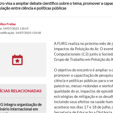
ro visa a ampliar debate científico sobre o tema, promover a capa
ulação entre ciência e políticas públicas
lton Freitas
do: 14/07/2025 11h15
modificação: 14/07/2025 11h18
A FURG realiza no próximo mês de j
Impactos da Poluição do Ar. O even
Computacionais (C3) junto à Socieda
Grupo de Trabalho em Poluição do Ar
O objetivo do encontro é ampliar o d
promover a capacitação de pesquisa
ciência e políticas públicas para o 
palestras, mesas-redondas e works
ÍCIAS RELACIONADAS
qualidade do ar, impactos de episódi
estratégias de mitigação e os desaf
incluindo seus efeitos na saúde hu
G integra organização de
acontece nos dias 17 e 18 de julho, 
nário internacional em
Secretaria de Educação a Distância