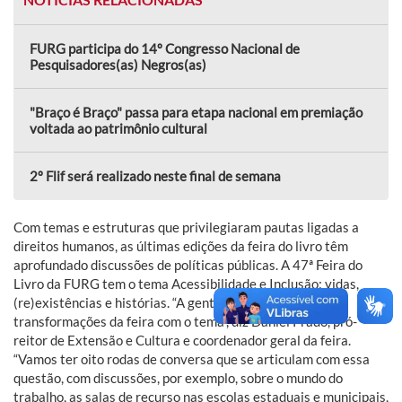
FURG participa do 14º Congresso Nacional de
Pesquisadores(as) Negros(as)
"Braço é Braço" passa para etapa nacional em premiação
voltada ao patrimônio cultural
2º Flif será realizado neste final de semana
Com temas e estruturas que privilegiaram pautas ligadas a
direitos humanos, as últimas edições da feira do livro têm
aprofundado discussões de políticas públicas. A 47ª Feira do
Livro da FURG tem o tema Acessibilidade e Inclusão: vidas,
(re)existências e histórias. “A gente quis coroar essas
transformações da feira com o tema”, diz Daniel Prado, pró-
reitor de Extensão e Cultura e coordenador geral da feira.
“Vamos ter oito rodas de conversa que se articulam com essa
questão, com discussões, por exemplo, sobre o mundo do
trabalho, as salas de recurso nas escolas estaduais e municipais,