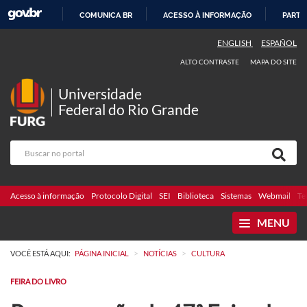
COMUNICA BR
ACESSO À INFORMAÇÃO
PARTI
IR
ENGLISH
ESPAÑOL
PARA
ALTO CONTRASTE
MAPA DO SITE
O
CONTEÚDO
Universidade
Federal do Rio Grande
Acesso à informação
Protocolo Digital
SEI
Biblioteca
Sistemas
Webmail
Te
MENU
>
>
VOCÊ ESTÁ AQUI:
PÁGINA INICIAL
NOTÍCIAS
CULTURA
FEIRA DO LIVRO