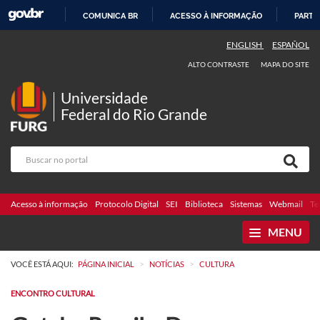
COMUNICA BR
ACESSO À INFORMAÇÃO
PARTI
IR
ENGLISH
ESPAÑOL
PARA
ALTO CONTRASTE
MAPA DO SITE
O
CONTEÚDO
Universidade
Federal do Rio Grande
Acesso à informação
Protocolo Digital
SEI
Biblioteca
Sistemas
Webmail
Te
MENU
>
>
VOCÊ ESTÁ AQUI:
PÁGINA INICIAL
NOTÍCIAS
CULTURA
ENCONTRO CULTURAL