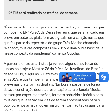
2º Flif será realizado neste final de semana
"É um repertório novo, praticamente inédito, com músicas que
compõem o EP "Pulso", da Dessa Ferreira, que será lançado em
breve em todas as plataformas digitais, uma canção nossa que
que faz parte do repertório do grupo Três Marias chamada
"Recado", músicas compostas em 2019 e uma outra nascida já
nesse contexto da pandemia", comenta Gutcha.
A parceria entre as artistas já vem de alguns anos tocando
juntas no projeto Mestre Zé do Pife e As Juvelinas, de Brasília,
desde 2009, e aqui no Sul através do grupo Três Marias, criado
em 2013, e que também irá lançar o álbum "Não Se Cala" em
breve nas plataformas digitais. "Embora a parceria de longa
data, a construção dessa apresentação para o Janela Musical
passou por experimentações, formato reduzido e inédito para
músicas que já estão em vias de serem apresentadas para o
público, e nos arriscando em instrumentos não tão usuais para
nós", salienta a artista.