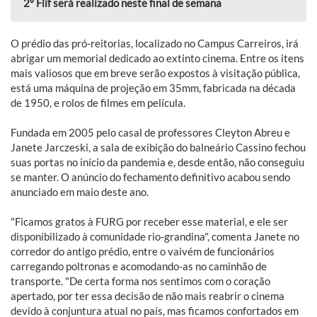
2º Flif será realizado neste final de semana
O prédio das pró-reitorias, localizado no Campus Carreiros, irá
abrigar um memorial dedicado ao extinto cinema. Entre os itens
mais valiosos que em breve serão expostos à visitação pública,
está uma máquina de projeção em 35mm, fabricada na década
de 1950, e rolos de filmes em película.
Fundada em 2005 pelo casal de professores Cleyton Abreu e
Janete Jarczeski, a sala de exibição do balneário Cassino fechou
suas portas no início da pandemia e, desde então, não conseguiu
se manter. O anúncio do fechamento definitivo acabou sendo
anunciado em maio deste ano.
"Ficamos gratos à FURG por receber esse material, e ele ser
disponibilizado à comunidade rio-grandina", comenta Janete no
corredor do antigo prédio, entre o vaivém de funcionários
carregando poltronas e acomodando-as no caminhão de
transporte. "De certa forma nos sentimos com o coração
apertado, por ter essa decisão de não mais reabrir o cinema
devido à conjuntura atual no país, mas ficamos confortados em