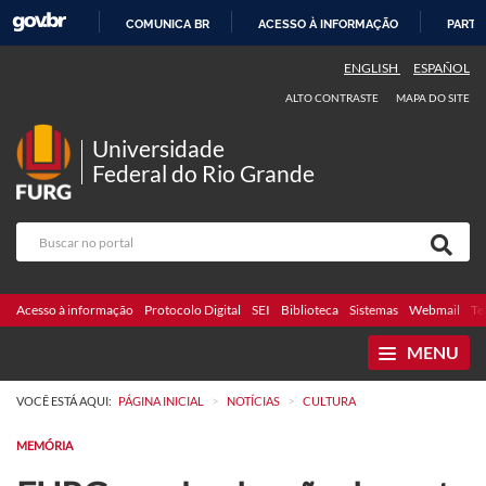
COMUNICA BR
ACESSO À INFORMAÇÃO
PARTI
IR
ENGLISH
ESPAÑOL
PARA
ALTO CONTRASTE
MAPA DO SITE
O
CONTEÚDO
Universidade
Federal do Rio Grande
Acesso à informação
Protocolo Digital
SEI
Biblioteca
Sistemas
Webmail
Te
MENU
>
>
VOCÊ ESTÁ AQUI:
PÁGINA INICIAL
NOTÍCIAS
CULTURA
MEMÓRIA