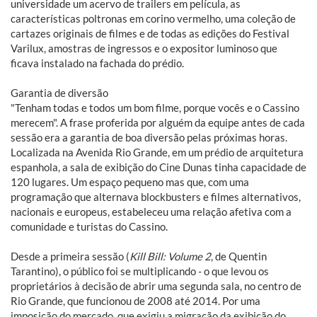
universidade um acervo de trailers em película, as
características poltronas em corino vermelho, uma coleção de
cartazes originais de filmes e de todas as edições do Festival
Varilux, amostras de ingressos e o expositor luminoso que
ficava instalado na fachada do prédio.
Garantia de diversão
"Tenham todas e todos um bom filme, porque vocês e o Cassino
merecem". A frase proferida por alguém da equipe antes de cada
sessão era a garantia de boa diversão pelas próximas horas.
Localizada na Avenida Rio Grande, em um prédio de arquitetura
espanhola, a sala de exibição do Cine Dunas tinha capacidade de
120 lugares. Um espaço pequeno mas que, com uma
programação que alternava blockbusters e filmes alternativos,
nacionais e europeus, estabeleceu uma relação afetiva com a
comunidade e turistas do Cassino.
Desde a primeira sessão (
Kill Bill: Volume 2
, de Quentin
Tarantino), o público foi se multiplicando - o que levou os
proprietários à decisão de abrir uma segunda sala, no centro de
Rio Grande, que funcionou de 2008 até 2014. Por uma
imposição do mercado, que exigiu a migração da exibição do