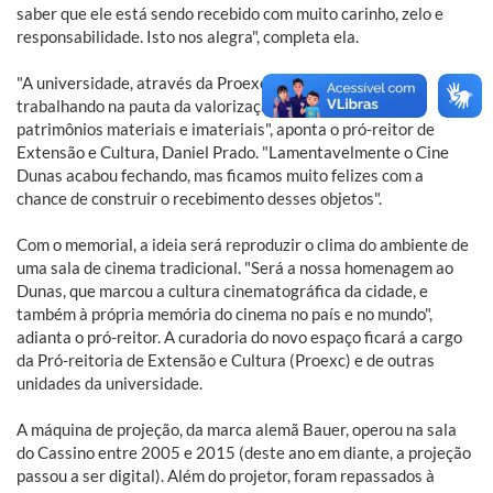
saber que ele está sendo recebido com muito carinho, zelo e
responsabilidade. Isto nos alegra", completa ela.
"A universidade, através da Proexc, vem há alguns anos
trabalhando na pauta da valorização e preservação de
patrimônios materiais e imateriais", aponta o pró-reitor de
Extensão e Cultura, Daniel Prado. "Lamentavelmente o Cine
Dunas acabou fechando, mas ficamos muito felizes com a
chance de construir o recebimento desses objetos".
Com o memorial, a ideia será reproduzir o clima do ambiente de
uma sala de cinema tradicional. "Será a nossa homenagem ao
Dunas, que marcou a cultura cinematográfica da cidade, e
também à própria memória do cinema no país e no mundo",
adianta o pró-reitor. A curadoria do novo espaço ficará a cargo
da Pró-reitoria de Extensão e Cultura (Proexc) e de outras
unidades da universidade.
A máquina de projeção, da marca alemã Bauer, operou na sala
do Cassino entre 2005 e 2015 (deste ano em diante, a projeção
passou a ser digital). Além do projetor, foram repassados à