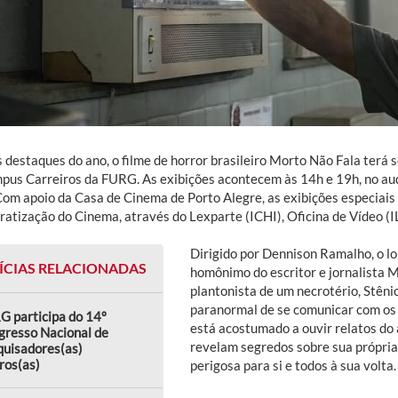
destaques do ano, o filme de horror brasileiro Morto Não Fala terá s
pus Carreiros da FURG. As exibições acontecem às 14h e 19h, no audi
 Com apoio da Casa de Cinema de Porto Alegre, as exibições especiais
atização do Cinema, através do Lexparte (ICHI), Oficina de Vídeo (I
Dirigido por Dennison Ramalho, o l
ÍCIAS RELACIONADAS
homônimo do escritor e jornalista M
plantonista de um necrotério, Stêni
paranormal de se comunicar com os m
G participa do 14º
está acostumado a ouvir relatos do
gresso Nacional de
revelam segredos sobre sua própria
quisadores(as)
ros(as)
perigosa para si e todos à sua volta.