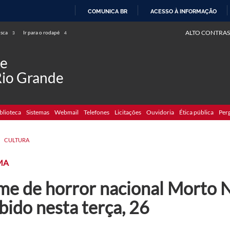
COMUNICA BR
ACESSO À INFORMAÇÃO
IR
ALTO CONTRAS
usca
Ir para o rodapé
3
4
PARA
O
de
CONTEÚDO
Rio Grande
blioteca
Sistemas
Webmail
Telefones
Licitações
Ouvidoria
Ética pública
Per
>
CULTURA
MA
lme de horror nacional Morto N
bido nesta terça, 26