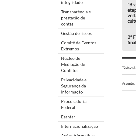
integridade
"Bra
eta
Transparência e
volt
prestação de
cult
contas
Gestão de riscos
2º F
fina
Comitê de Eventos
Extremos
Núcleo de
Mediação de
Tópico(s):
Conflitos
Privacidade e
Assunto:
Segurança da
Informação
Procuradoria
Federal
Esantar
Internacionalização
Ações Afirmativas,