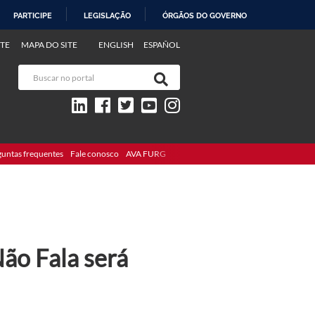
PARTICIPE
LEGISLAÇÃO
ÓRGÃOS DO GOVERNO
TE
MAPA DO SITE
ENGLISH
ESPAÑOL
guntas frequentes
Fale conosco
AVA FURG
ão Fala será