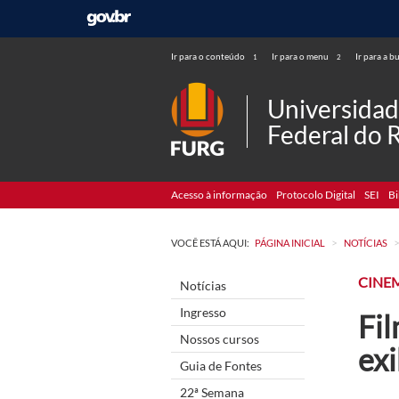
Ir para o conteúdo
Ir para o menu
Ir para a b
1
2
Universida
Federal do 
Acesso à informação
Protocolo Digital
SEI
Bi
>
VOCÊ ESTÁ AQUI:
PÁGINA INICIAL
NOTÍCIAS
CINE
Notícias
Ingresso
Fi
Nossos cursos
exi
Guia de Fontes
22ª Semana