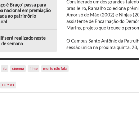
Considerado um dos grandes talent
ço é Braço" passa para
brasileiro, Ramalho coleciona prêmi
pa nacional em premiação
Amor só de Mãe (2002) e Ninjas (201
ada ao patrimônio
assistente de Encarnação do Demôni
ural
Marins, projeto que trouxe o person
lif será realizado neste
O Campus Santo Antônio da Patrul
l de semana
sessão única na próxima quinta, 28,
ila
cinema
filme
morto não fala
Cultura