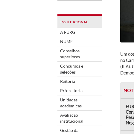
INSTITUCIONAL
A FURG
NUME
Conselhos
Um dos 
superiores
no Cam
Concursos e
(ILA).
seleções
Democr
Reitoria
NOT
Pró-reitorias
Unidades
acadêmicas
FUR
Con
Avaliação
Pes
institucional
Neg
Gestão da