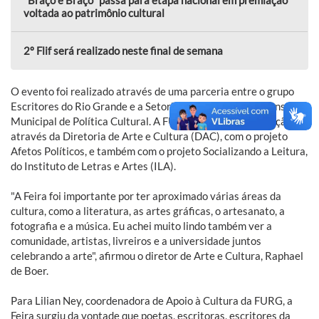
"Braço é Braço" passa para etapa nacional em premiação
voltada ao patrimônio cultural
2º Flif será realizado neste final de semana
O evento foi realizado através de uma parceria entre o grupo
Escritores do Rio Grande e a Setorial da Literatura do Conselho
Municipal de Política Cultural. A FURG foi apoiadora da ação,
através da Diretoria de Arte e Cultura (DAC), com o projeto
Afetos Políticos, e também com o projeto Socializando a Leitura,
do Instituto de Letras e Artes (ILA).
"A Feira foi importante por ter aproximado várias áreas da
cultura, como a literatura, as artes gráficas, o artesanato, a
fotografia e a música. Eu achei muito lindo também ver a
comunidade, artistas, livreiros e a universidade juntos
celebrando a arte", afirmou o diretor de Arte e Cultura, Raphael
de Boer.
Para Lilian Ney, coordenadora de Apoio à Cultura da FURG, a
Feira surgiu da vontade que poetas, escritoras, escritores da