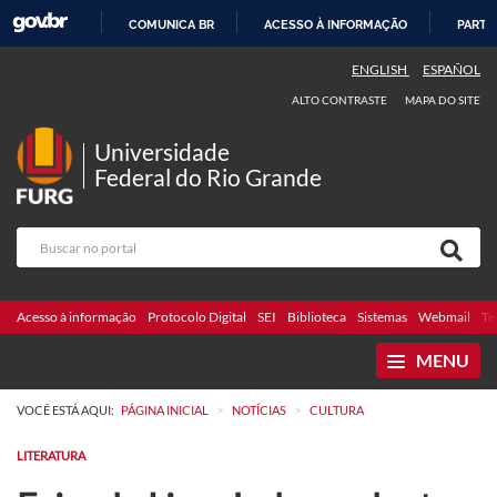
COMUNICA BR
ACESSO À INFORMAÇÃO
PARTI
IR
ENGLISH
ESPAÑOL
PARA
ALTO CONTRASTE
MAPA DO SITE
O
CONTEÚDO
Universidade
Federal do Rio Grande
Acesso à informação
Protocolo Digital
SEI
Biblioteca
Sistemas
Webmail
Te
MENU
>
>
VOCÊ ESTÁ AQUI:
PÁGINA INICIAL
NOTÍCIAS
CULTURA
LITERATURA