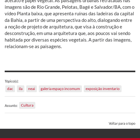
acetato e papel vegetal. As paisagens urbanas retratadas nas
imagens são de Rio Grande, Pelotas, Bagé e Salvador/BA, com o
vídeo Planta baixa, que apresenta ruínas das ladeiras da capital
da Bahia, a partir de uma perspectiva do alto, dialogando entre
a noção de projeto de arquitetura, que visa à construção e
desconstrução, em uma arquitetura que, aos poucos vai sendo
habitada por diversas espécies vegetais. A partir das imagens,
relacionam-se as paisagens.
Tópico(s):
dac
ila
neai
galeria espaço incomum
exposição inventario
Cultura
Assunto:
Voltar para o topo