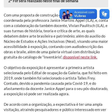
2º Flif será realizado neste final de semana
Com uma proposta de construção coletiva, a exposição é
coordenada pela professora Janice Martins Appel (ILA), e, conta
com a colaboração da também docente, Vivian Paulitsch (ILA), e
suas turmas de história, teoria e crítica de arte, as quais
debatem dobre arte brasileira e patrimônio; além do auxílio do
Núcleo de Estudos e Ações Inclusivas (Neai), visando uma maior
acessibilidade à exposição, contando com audiodescrição das
obras e braile, além de uma galeria virtual com distribuição
gratuita do catálogo de “Inventário”,
disponível neste link.
O objetivo da exposição é apresentar a primeira artista
selecionada pelo Edital de ocupação da Galeria, que foi feito em
2019, onde também foi selecionado o artista Talles Frey.
Contudo, devido a pandemia causada pela Covid-19, e do
afastamento da docente Janice Appel para o seu pós-doutorado,
a exposição só pode ser realizada agora.
De acordo com a organização, a expectativa é ter uma ampla
visitação, atraindo pesquisadores e público interessado em ver