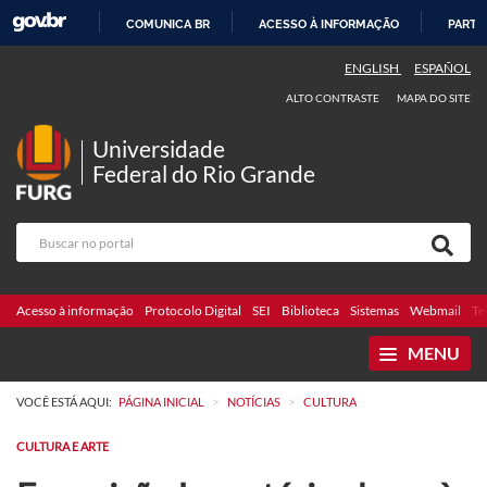
COMUNICA BR
ACESSO À INFORMAÇÃO
PARTI
IR
ENGLISH
ESPAÑOL
PARA
ALTO CONTRASTE
MAPA DO SITE
O
CONTEÚDO
Universidade
Federal do Rio Grande
Acesso à informação
Protocolo Digital
SEI
Biblioteca
Sistemas
Webmail
Te
MENU
>
>
VOCÊ ESTÁ AQUI:
PÁGINA INICIAL
NOTÍCIAS
CULTURA
CULTURA E ARTE