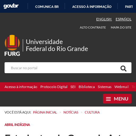
COMUNICA BR
ACESSO À INFORMAÇÃO
PARTI
IR
ENGLISH
ESPAÑOL
PARA
ALTO CONTRASTE
MAPA DO SITE
O
CONTEÚDO
Universidade
Federal do Rio Grande
Acesso à informação
Protocolo Digital
SEI
Biblioteca
Sistemas
Webmail
Te
MENU
>
>
VOCÊ ESTÁ AQUI:
PÁGINA INICIAL
NOTÍCIAS
CULTURA
ABRIL INDÍGENA