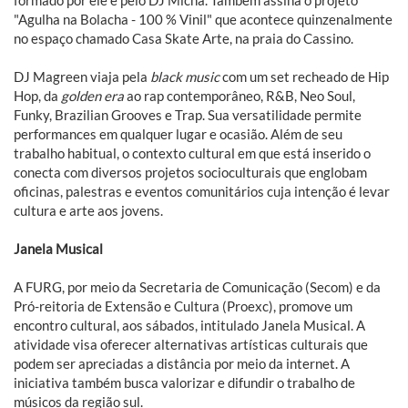
formado por ele e pelo DJ Micha. Também assina o projeto
"Agulha na Bolacha - 100 % Vinil" que acontece quinzenalmente
no espaço chamado Casa Skate Arte, na praia do Cassino.
DJ Magreen viaja pela
black music
com um set recheado de Hip
Hop, da
golden era
ao rap contemporâneo, R&B, Neo Soul,
Funky, Brazilian Grooves e Trap. Sua versatilidade permite
performances em qualquer lugar e ocasião. Além de seu
trabalho habitual, o contexto cultural em que está inserido o
conecta com diversos projetos socioculturais que englobam
oficinas, palestras e eventos comunitários cuja intenção é levar
cultura e arte aos jovens.
Janela Musical
A FURG, por meio da Secretaria de Comunicação (Secom) e da
Pró-reitoria de Extensão e Cultura (Proexc), promove um
encontro cultural, aos sábados, intitulado Janela Musical. A
atividade visa oferecer alternativas artísticas culturais que
podem ser apreciadas a distância por meio da internet. A
iniciativa também busca valorizar e difundir o trabalho de
músicos da região sul.