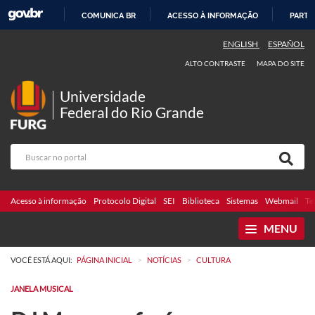
COMUNICA BR
ACESSO À INFORMAÇÃO
PARTI
IR
ENGLISH
ESPAÑOL
PARA
ALTO CONTRASTE
MAPA DO SITE
O
CONTEÚDO
Universidade
Federal do Rio Grande
Acesso à informação
Protocolo Digital
SEI
Biblioteca
Sistemas
Webmail
Te
MENU
>
>
VOCÊ ESTÁ AQUI:
PÁGINA INICIAL
NOTÍCIAS
CULTURA
JANELA MUSICAL