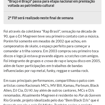
"Braço é Braço" passa para etapa nacional em premiação
voltada ao patrimônio cultural
2º Flif será realizado neste final de semana
Foi através da coletânea "Rap Brasil", sensação na década de
90, que o DJ Magreen teve seu primeiro contato com a música.
Porém foi somente em meados de 2002 que achou, em
campeonatos de skate, o espaço perfeito para começar a
comandar a trilha sonora. Em 2003 comprou seu primeiro toca
discos e logo já estava gravando alguns
scratches
com amigos.
Foi integrante de grupos e
crews
de rap e lançou disco em 2005,
além de fazer participações em trabalhos de bandas
influenciadas por rap metal, funky, reggae e samba rock.
Em suas principais performances, compartilhou o palco com
artistas como Racionais MC's, MV Bill, Kamau, Parteum, Black
Alien, DJ Cia, DJ Kl Jay além de outros cantores, MCs e DJs
renomados. Atualmente Magreen é residente no
Por do Som
em
Rio Grande, projeto idealizado pelo duo "Bem Black DJs" que é