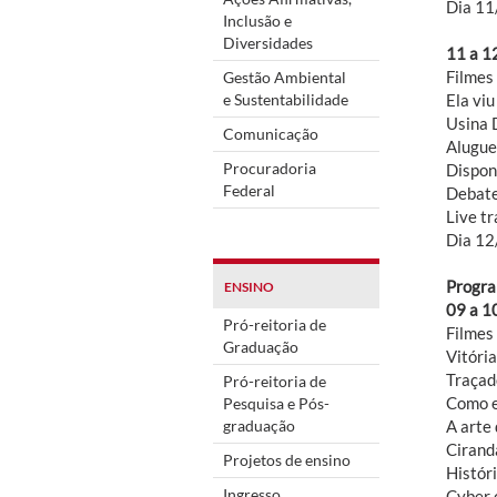
Dia 11
Inclusão e
Diversidades
11 a 1
Filmes
Gestão Ambiental
e Sustentabilidade
Ela vi
Usina 
Comunicação
Alugue
Procuradoria
Dispon
Federal
Debate
Live t
Dia 12
Progra
ENSINO
09 a 1
Pró-reitoria de
Filmes
Graduação
Vitória
Traçad
Pró-reitoria de
Como ex
Pesquisa e Pós-
graduação
A arte 
Ciranda
Projetos de ensino
Histór
Ingresso
Cyber 