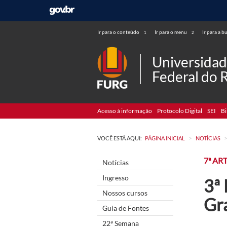
Ir para o conteúdo
Ir para o menu
Ir para a b
1
2
Universida
Federal do 
Acesso à informação
Protocolo Digital
SEI
Bi
>
VOCÊ ESTÁ AQUI:
PÁGINA INICIAL
NOTÍCIAS
7ª AR
Notícias
Ingresso
3ª
Nossos cursos
Gr
Guia de Fontes
22ª Semana