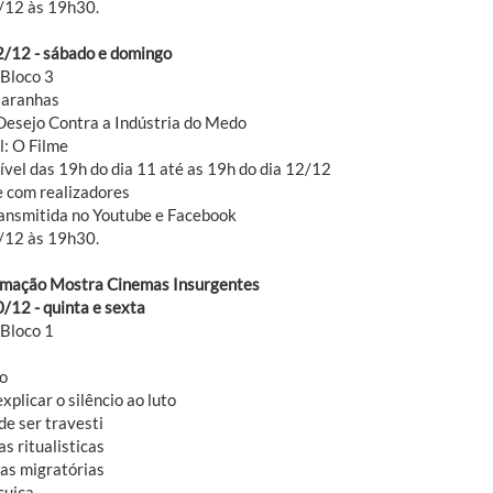
/12 às 19h30.
2/12 - sábado e domingo
 Bloco 3
u aranhas
Desejo Contra a Indústria do Medo
l: O Filme
ível das 19h do dia 11 até as 19h do dia 12/12
 com realizadores
ransmitida no Youtube e Facebook
/12 às 19h30.
mação Mostra Cinemas Insurgentes
0/12 - quinta e sexta
 Bloco 1
o
plicar o silêncio ao luto
de ser travesti
s ritualisticas
ias migratórias
cuica