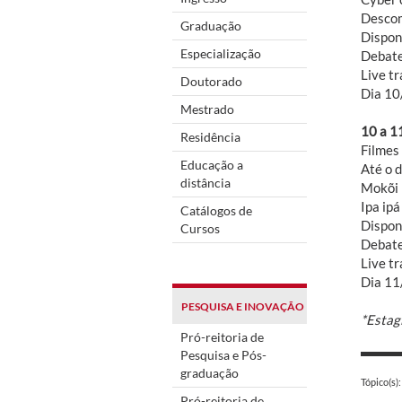
Desco
Graduação
Disponí
Especialização
Debate
Live t
Doutorado
Dia 10
Mestrado
10 a 1
Residência
Filmes
Educação a
Até o 
distância
Mokõi
Ipa ipá
Catálogos de
Dispon
Cursos
Debate
Live t
Dia 11
PESQUISA E INOVAÇÃO
*Estag
Pró-reitoria de
Pesquisa e Pós-
graduação
Tópico(s):
Pró-reitoria de