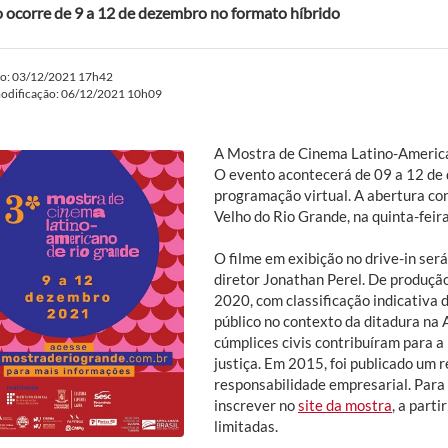
 ocorre de 9 a 12 de dezembro no formato híbrido
do: 03/12/2021 17h42
modificação: 06/12/2021 10h09
A Mostra de Cinema Latino-America
O evento acontecerá de 09 a 12 de 
programação virtual. A abertura co
Velho do Rio Grande, na quinta-feira
O filme em exibição no drive-in ser
diretor Jonathan Perel. De produção
2020, com classificação indicativa
público no contexto da ditadura na
cúmplices civis contribuíram para a
justiça. Em 2015, foi publicado um 
responsabilidade empresarial. Para 
inscrever no
site da mostra
, a part
limitadas.