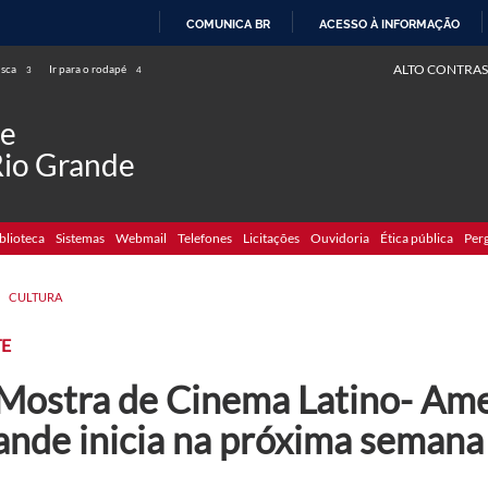
COMUNICA BR
ACESSO À INFORMAÇÃO
IR
ALTO CONTRAS
usca
Ir para o rodapé
3
4
PARA
O
de
CONTEÚDO
Rio Grande
blioteca
Sistemas
Webmail
Telefones
Licitações
Ouvidoria
Ética pública
Per
>
CULTURA
TE
 Mostra de Cinema Latino- Ame
ande inicia na próxima semana