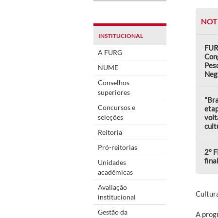
NOT
INSTITUCIONAL
FUR
A FURG
Con
Pes
NUME
Neg
Conselhos
superiores
"Bra
Concursos e
eta
seleções
volt
cult
Reitoria
Pró-reitorias
2º F
fina
Unidades
acadêmicas
Avaliação
Cultur
institucional
Gestão da
A prog