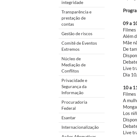
integridade
Progra
Transparência e
prestação de
09 a 1
contas
Filmes
Gestão de riscos
Além d
Mãe nã
Comitê de Eventos
De tan
Extremos
Disponí
Núcleo de
Debate
Mediação de
Live t
Conflitos
Dia 10
Privacidade e
Segurança da
10 a 1
Informação
Filmes
A mulh
Procuradoria
Monga,
Federal
Los niñ
Esantar
Dispon
Debate
Internacionalização
Live t
Ações Afirmativas,