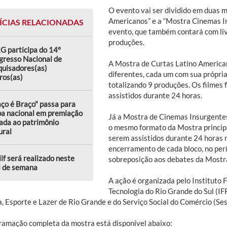
O evento vai ser dividido em duas m
Americanos” e a “Mostra Cinemas I
ÍCIAS RELACIONADAS
evento, que também contará com liv
produções.
G participa do 14º
gresso Nacional de
A Mostra de Curtas Latino American
quisadores(as)
diferentes, cada um com sua própria
ros(as)
totalizando 9 produções. Os filmes 
assistidos durante 24 horas.
ço é Braço" passa para
pa nacional em premiação
Já a Mostra de Cinemas Insurgentes 
ada ao patrimônio
o mesmo formato da Mostra principal
ural
serem assistidos durante 24 horas 
encerramento de cada bloco, no per
lif será realizado neste
sobreposição aos debates da Mostra
l de semana
A ação é organizada pelo Instituto 
Tecnologia do Rio Grande do Sul (IF
a, Esporte e Lazer de Rio Grande e do Serviço Social do Comércio (Se
ramação completa da mostra está disponível abaixo: