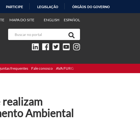
PARTICIPE
LEGISLAÇÃO
ÓRGÃOS DO GOVERNO
TE
MAPA DO SITE
ENGLISH
ESPAÑOL
guntas frequentes
Fale conosco
AVA FURG
 realizam
mento Ambiental