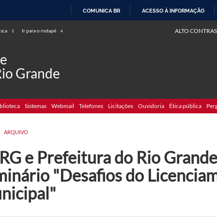
COMUNICA BR
ACESSO À INFORMAÇÃO
IR
ALTO CONTRAS
usca
Ir para o rodapé
3
4
PARA
O
de
CONTEÚDO
Rio Grande
blioteca
Sistemas
Webmail
Telefones
Licitações
Ouvidoria
Ética pública
Per
>
ARQUIVO
RG e Prefeitura do Rio Grande
minário "Desafios do Licencia
nicipal"