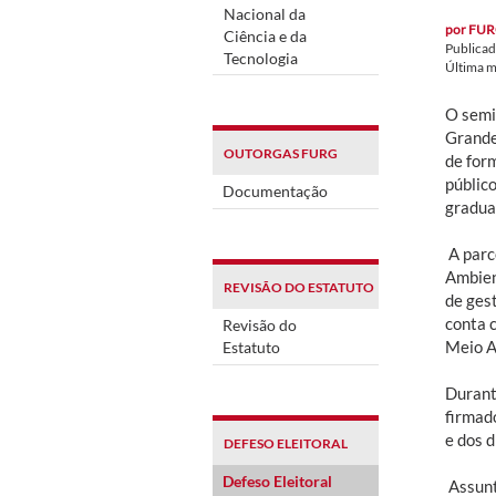
Nacional da
por
FUR
Ciência e da
Publica
Tecnologia
Última 
O semi
Grande
OUTORGAS FURG
de for
públic
Documentação
gradua
A parc
Ambien
REVISÃO DO ESTATUTO
de ges
conta 
Revisão do
Meio 
Estatuto
Durant
firmad
e dos d
DEFESO ELEITORAL
Defeso Eleitoral
Assunt