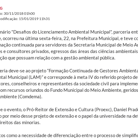
G
do: 30/11/2018 01h00
modificação: 15/01/2019 11h31
nário "Desafios do Licenciamento Ambiental Municipal", parceria ent
, ocorreu na última sexta-feira, 22, na Prefeitura Municipal, e teve
mação continuada para servidores da Secretaria Municipal de Meio 
os e consultores privados, egressos das áreas das ciências ambientais
ção que possuam relação com a gestão ambiental pública.
eria deve-se ao projeto “Formação Continuada de Gestores Ambient
tal Municipal (LAM)” e corresponde à meta IV do referido projeto d
tores, conselheiros e representantes da sociedade civil para implemen
com recursos oriundos do Fundo Municipal do Meio Ambiente, geridos
Ambiente (Comdema).
e o evento, o Pró-Reitor de Extensão e Cultura (Proexc), Daniel Prad
o por meio desse projeto de extensão e o papel da universidade na d
ireitos das minorias.
os como a necessidade de diferenciação entre o processo de simplifi