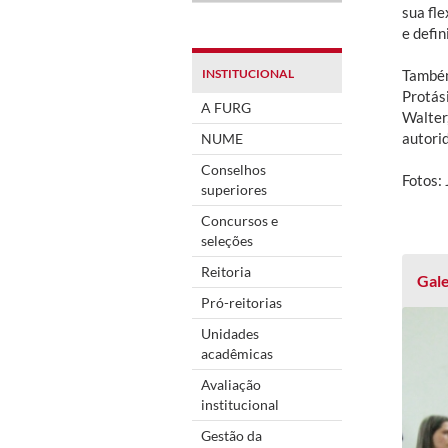
sua fle
e defi
INSTITUCIONAL
Também
Protás
A FURG
Walter
autori
NUME
Conselhos
Fotos:
superiores
Concursos e
seleções
Reitoria
Gale
Pró-reitorias
Unidades
acadêmicas
Avaliação
institucional
Gestão da