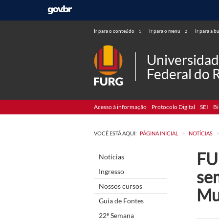
Ir para o conteúdo
Ir para o menu
Ir para a b
1
2
Universida
Federal do 
Acesso à informação
Protocolo Digital
SEI
Bi
>
VOCÊ ESTÁ AQUI:
PÁGINA INICIAL
NOTÍCIAS
FU
Notícias
se
Ingresso
Nossos cursos
Mu
Guia de Fontes
22ª Semana