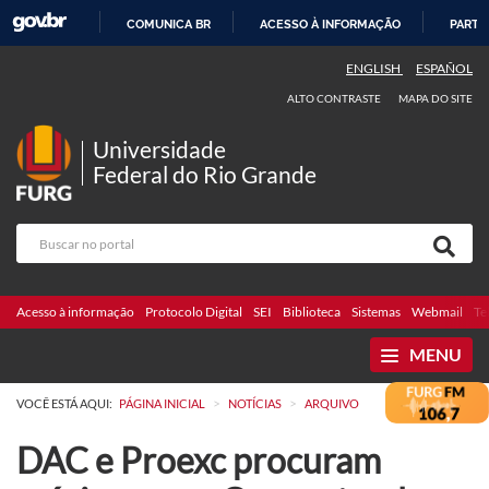
COMUNICA BR
ACESSO À INFORMAÇÃO
PARTI
IR
ENGLISH
ESPAÑOL
PARA
ALTO CONTRASTE
MAPA DO SITE
O
CONTEÚDO
Universidade
Federal do Rio Grande
Acesso à informação
Protocolo Digital
SEI
Biblioteca
Sistemas
Webmail
Te
MENU
>
>
VOCÊ ESTÁ AQUI:
PÁGINA INICIAL
NOTÍCIAS
ARQUIVO
DAC e Proexc procuram