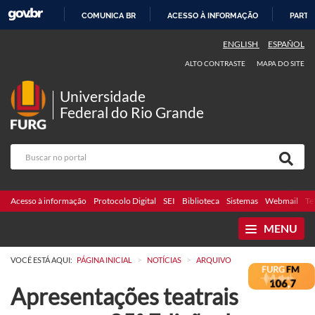
COMUNICA BR
ACESSO À INFORMAÇÃO
PARTI
IR
ENGLISH
ESPAÑOL
PARA
ALTO CONTRASTE
MAPA DO SITE
O
CONTEÚDO
Universidade
Federal do Rio Grande
Acesso à informação
Protocolo Digital
SEI
Biblioteca
Sistemas
Webmail
Te
MENU
>
>
VOCÊ ESTÁ AQUI:
PÁGINA INICIAL
NOTÍCIAS
ARQUIVO
Apresentações teatrais