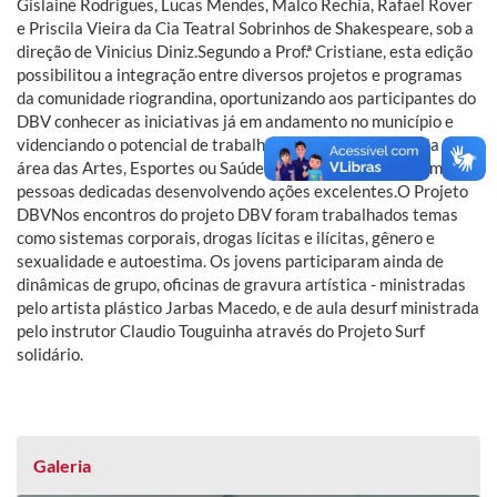
Gislaine Rodrigues, Lucas Mendes, Malco Rechia, Rafael Rover
e Priscila Vieira da Cia Teatral Sobrinhos de Shakespeare, sob a
direção de Vinicius Diniz.Segundo a Prof.ª Cristiane, esta edição
possibilitou a integração entre diversos projetos e programas
da comunidade riograndina, oportunizando aos participantes do
DBV conhecer as iniciativas já em andamento no município e
videnciando o potencial de trabalho dos grupos locais. Seja na
área das Artes, Esportes ou Saúde, por exemplo, existem muitas
pessoas dedicadas desenvolvendo ações excelentes.O Projeto
DBVNos encontros do projeto DBV foram trabalhados temas
como sistemas corporais, drogas lícitas e ilícitas, gênero e
sexualidade e autoestima. Os jovens participaram ainda de
dinâmicas de grupo, oficinas de gravura artística - ministradas
pelo artista plástico Jarbas Macedo, e de aula desurf ministrada
pelo instrutor Claudio Touguinha através do Projeto Surf
solidário.
Galeria