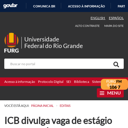
COMUNICA BR
ACESSO À INFORMAÇÃO
PARTI
IR
ENGLISH
ESPAÑOL
PARA
ALTO CONTRASTE
MAPA DO SITE
O
CONTEÚDO
Universidade
Federal do Rio Grande
Acesso à informação
Protocolo Digital
SEI
Biblioteca
Sistemas
Webmail
Te
MENU
>
VOCÊ ESTÁ AQUI:
PÁGINA INICIAL
EDITAIS
ICB divulga vaga de estágio