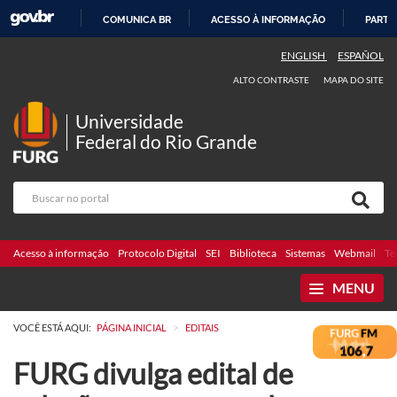
COMUNICA BR
ACESSO À INFORMAÇÃO
PARTI
IR
ENGLISH
ESPAÑOL
PARA
ALTO CONTRASTE
MAPA DO SITE
O
CONTEÚDO
Universidade
Federal do Rio Grande
Acesso à informação
Protocolo Digital
SEI
Biblioteca
Sistemas
Webmail
Te
MENU
>
VOCÊ ESTÁ AQUI:
PÁGINA INICIAL
EDITAIS
FURG divulga edital de