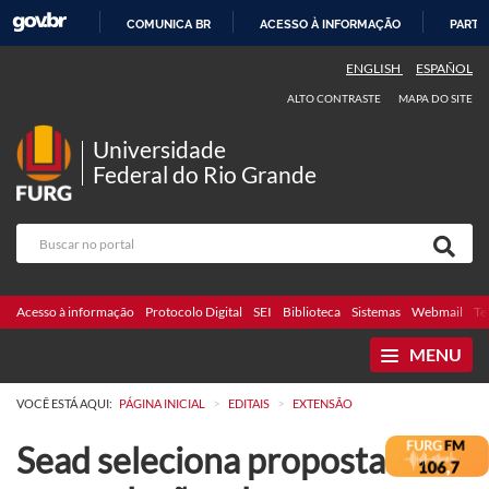
COMUNICA BR
ACESSO À INFORMAÇÃO
PARTI
IR
ENGLISH
ESPAÑOL
PARA
ALTO CONTRASTE
MAPA DO SITE
O
CONTEÚDO
Universidade
Federal do Rio Grande
Acesso à informação
Protocolo Digital
SEI
Biblioteca
Sistemas
Webmail
Te
MENU
>
>
VOCÊ ESTÁ AQUI:
PÁGINA INICIAL
EDITAIS
EXTENSÃO
Sead seleciona propostas