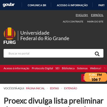
COMUNICA BR
ACESSO À INFORMAÇÃO
PARTI
IR
ENGLISH
ESPAÑOL
PARA
ALTO CONTRASTE
MAPA DO SITE
O
CONTEÚDO
Universidade
Federal do Rio Grande
Acesso à informação
Protocolo Digital
SEI
Biblioteca
Sistemas
Webmail
Te
MENU
>
>
VOCÊ ESTÁ AQUI:
PÁGINA INICIAL
EDITAIS
EXTENSÃO
Proexc divulga lista preliminar