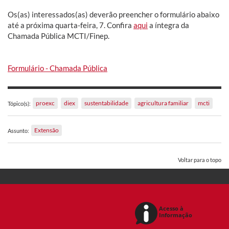
Os(as) interessados(as) deverão preencher o formulário abaixo
até a próxima quarta-feira, 7. Confira
aqui
a íntegra da
Chamada Pública MCTI/Finep.
Formulário - Chamada Pública
proexc
diex
sustentabilidade
agricultura familiar
mcti
Tópico(s):
Extensão
Assunto:
Voltar para o topo