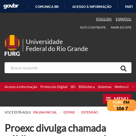
COMUNICA BR
ACESSO À INFORMAÇÃO
PARTI
IR
ENGLISH
ESPAÑOL
PARA
ALTO CONTRASTE
MAPA DO SITE
O
CONTEÚDO
Universidade
Federal do Rio Grande
Acesso à informação
Protocolo Digital
SEI
Biblioteca
Sistemas
Webmail
Te
MENU
>
>
VOCÊ ESTÁ AQUI:
PÁGINA INICIAL
EDITAIS
EXTENSÃO
Proexc divulga chamada