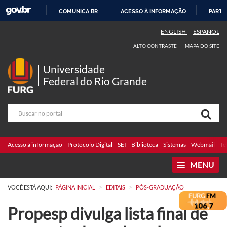
COMUNICA BR
ACESSO À INFORMAÇÃO
PARTI
IR
ENGLISH
ESPAÑOL
PARA
ALTO CONTRASTE
MAPA DO SITE
O
CONTEÚDO
Universidade
Federal do Rio Grande
Acesso à informação
Protocolo Digital
SEI
Biblioteca
Sistemas
Webmail
Te
MENU
>
>
VOCÊ ESTÁ AQUI:
PÁGINA INICIAL
EDITAIS
PÓS-GRADUAÇÃO
Propesp divulga lista final de