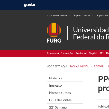
Ir para o conteúdo
Ir para o menu
Ir para a b
1
2
Universida
Federal do 
Acesso à informação
Protocolo Digital
SEI
Bi
>
>
VOCÊ ESTÁ AQUI:
PÁGINA INICIAL
EDITAIS
PP
Notícias
pr
Ingresso
Nossos cursos
Guia de Fontes
Publica
22ª Semana