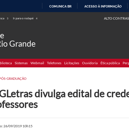
COMUNICA BR
ACESSO À INFORMAÇÃO
IR
ALTO CONTRAS
usca
Ir para o rodapé
3
4
PARA
O
de
CONTEÚDO
Rio Grande
blioteca
Sistemas
Webmail
Telefones
Licitações
Ouvidoria
Ética pública
Per
PÓS-GRADUAÇÃO
GLetras divulga edital de cre
ofessores
do: 26/09/2019 10h15