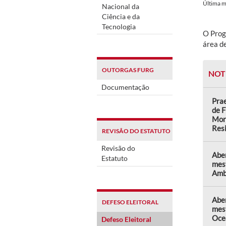
Última 
Nacional da
Ciência e da
Tecnologia
O Prog
área d
OUTORGAS FURG
NOT
Documentação
Prae
de F
Mor
Res
REVISÃO DO ESTATUTO
Revisão do
Abe
Estatuto
mes
Amb
Aber
DEFESO ELEITORAL
mes
Oce
Defeso Eleitoral