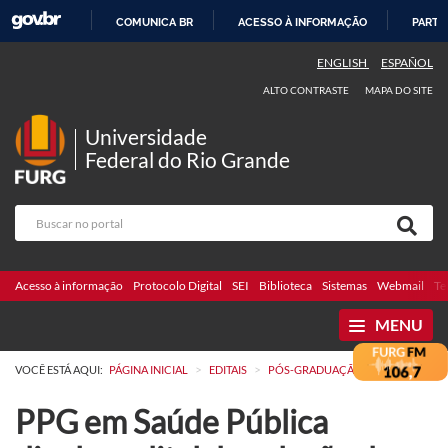
COMUNICA BR
ACESSO À INFORMAÇÃO
PARTI
IR
ENGLISH
ESPAÑOL
PARA
ALTO CONTRASTE
MAPA DO SITE
O
CONTEÚDO
Universidade
Federal do Rio Grande
Acesso à informação
Protocolo Digital
SEI
Biblioteca
Sistemas
Webmail
Te
MENU
>
>
VOCÊ ESTÁ AQUI:
PÁGINA INICIAL
EDITAIS
PÓS-GRADUAÇÃO
PPG em Saúde Pública