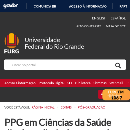
COMUNICA BR
ACESSO À INFORMAÇÃO
PARTI
IR
ENGLISH
ESPAÑOL
PARA
ALTO CONTRASTE
MAPA DO SITE
O
CONTEÚDO
Universidade
Federal do Rio Grande
Acesso à informação
Protocolo Digital
SEI
Biblioteca
Sistemas
Webmail
Te
MENU
>
>
VOCÊ ESTÁ AQUI:
PÁGINA INICIAL
EDITAIS
PÓS-GRADUAÇÃO
PPG em Ciências da Saúde