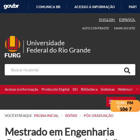
COMUNICA BR
ACESSO À INFORMAÇÃO
PARTI
IR
ENGLISH
ESPAÑOL
PARA
ALTO CONTRASTE
MAPA DO SITE
O
CONTEÚDO
Universidade
Federal do Rio Grande
Acesso à informação
Protocolo Digital
SEI
Biblioteca
Sistemas
Webmail
Te
MENU
>
>
VOCÊ ESTÁ AQUI:
PÁGINA INICIAL
EDITAIS
PÓS-GRADUAÇÃO
Mestrado em Engenharia