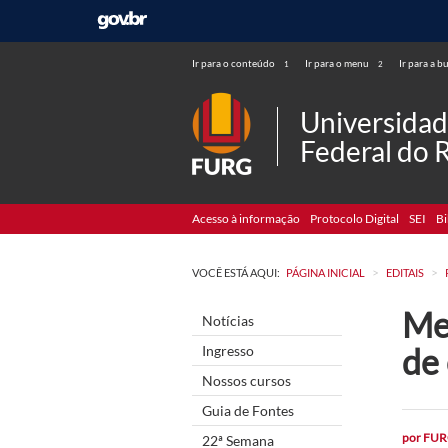
Ir para o conteúdo
Ir para o menu
Ir para a b
1
2
Universida
Federal do 
Acesso à informação
Protocolo Digital
SEI
Bi
>
>
VOCÊ ESTÁ AQUI:
PÁGINA INICIAL
EDITAIS
Mes
Notícias
de
Ingresso
Nossos cursos
Guia de Fontes
por
FUR
22ª Semana