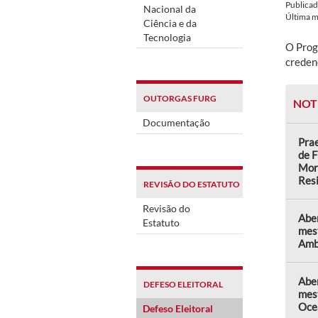
Publica
Nacional da
Última 
Ciência e da
Tecnologia
O Prog
creden
OUTORGAS FURG
NOT
Documentação
Prae
de F
Mor
Res
REVISÃO DO ESTATUTO
Revisão do
Abe
Estatuto
mes
Amb
Aber
DEFESO ELEITORAL
mes
Oce
Defeso Eleitoral