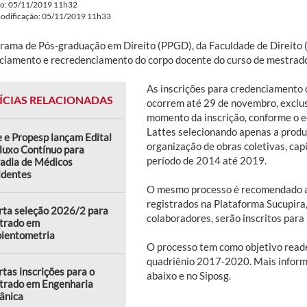
do: 05/11/2019 11h32
modificação: 05/11/2019 11h33
rama de Pós-graduação em Direito (PPGD), da Faculdade de Direito (F
ciamento e recredenciamento do corpo docente do curso de mestrado 
As inscrições para credenciamento
ÍCIAS RELACIONADAS
ocorrem até 29 de novembro, exclu
momento da inscrição, conforme o ed
Lattes selecionando apenas a produç
 e Propesp lançam Edital
organização de obras coletivas, capí
luxo Contínuo para
período de 2014 até 2019.
adia de Médicos
identes
O mesmo processo é recomendado a
registrados na Plataforma Sucupira
rta seleção 2026/2 para
colaboradores, serão inscritos par
trado em
ientometria
O processo tem como objetivo reade
quadriênio 2017-2020. Mais informa
tas inscrições para o
abaixo e no Siposg.
trado em Engenharia
ânica