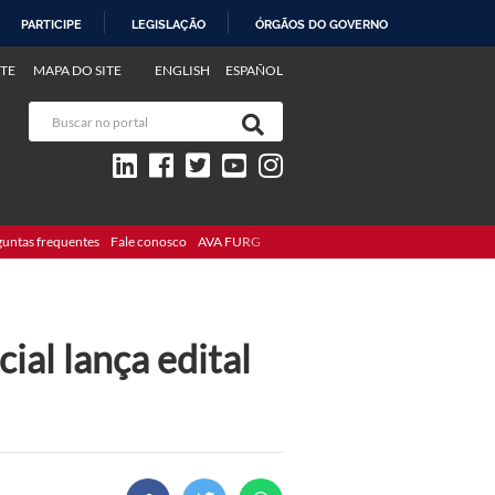
PARTICIPE
LEGISLAÇÃO
ÓRGÃOS DO GOVERNO
TE
MAPA DO SITE
ENGLISH
ESPAÑOL
guntas frequentes
Fale conosco
AVA FURG
ial lança edital