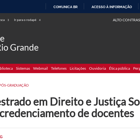
COMUNICA BR
ACESSO À INFORMAÇÃO
IR
ALTO CONTRAS
usca
Ir para o rodapé
3
4
PARA
O
de
CONTEÚDO
Rio Grande
blioteca
Sistemas
Webmail
Telefones
Licitações
Ouvidoria
Ética pública
Per
PÓS-GRADUAÇÃO
trado em Direito e Justiça Soc
 credenciamento de docentes
G