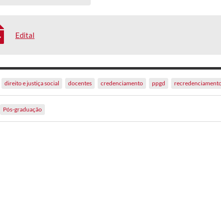
Edital
direito e justiça social
docentes
credenciamento
ppgd
recredenciament
Pós-graduação