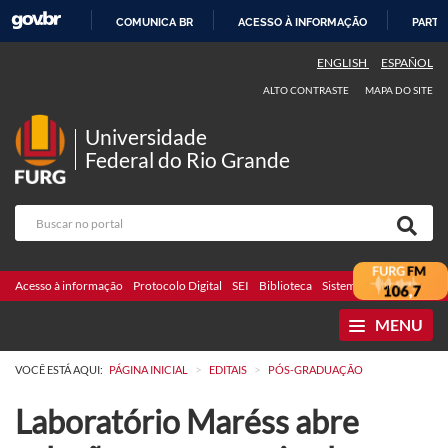
COMUNICA BR
ACESSO À INFORMAÇÃO
PARTI
IR
ENGLISH
ESPAÑOL
PARA
ALTO CONTRASTE
MAPA DO SITE
O
CONTEÚDO
Universidade
Federal do Rio Grande
Acesso à informação
Protocolo Digital
SEI
Biblioteca
Sistemas
Webmail
Te
MENU
>
>
VOCÊ ESTÁ AQUI:
PÁGINA INICIAL
EDITAIS
PÓS-GRADUAÇÃO
Laboratório Maréss abre