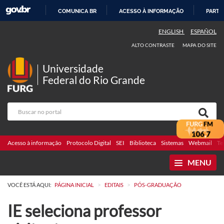
COMUNICA BR
ACESSO À INFORMAÇÃO
PARTI
IR
ENGLISH
ESPAÑOL
PARA
ALTO CONTRASTE
MAPA DO SITE
O
CONTEÚDO
Universidade
Federal do Rio Grande
Acesso à informação
Protocolo Digital
SEI
Biblioteca
Sistemas
Webmail
Te
MENU
>
>
VOCÊ ESTÁ AQUI:
PÁGINA INICIAL
EDITAIS
PÓS-GRADUAÇÃO
IE seleciona professor