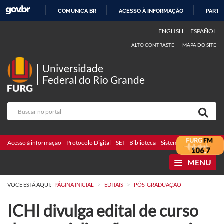
COMUNICA BR
ACESSO À INFORMAÇÃO
PARTI
IR
ENGLISH
ESPAÑOL
PARA
ALTO CONTRASTE
MAPA DO SITE
O
CONTEÚDO
Universidade
Federal do Rio Grande
Acesso à informação
Protocolo Digital
SEI
Biblioteca
Sistemas
Webmail
Te
MENU
>
>
VOCÊ ESTÁ AQUI:
PÁGINA INICIAL
EDITAIS
PÓS-GRADUAÇÃO
ICHI divulga edital de curso