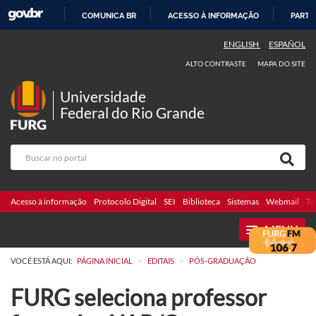
COMUNICA BR
ACESSO À INFORMAÇÃO
PARTI
IR
ENGLISH
ESPAÑOL
PARA
ALTO CONTRASTE
MAPA DO SITE
O
CONTEÚDO
Universidade
Federal do Rio Grande
Acesso à informação
Protocolo Digital
SEI
Biblioteca
Sistemas
Webmail
Te
MENU
>
>
VOCÊ ESTÁ AQUI:
PÁGINA INICIAL
EDITAIS
PÓS-GRADUAÇÃO
FURG seleciona professor