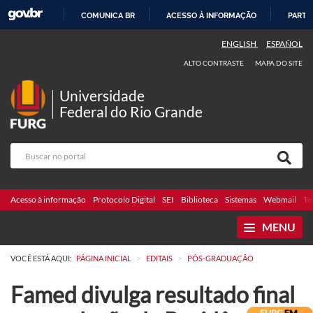
COMUNICA BR
ACESSO À INFORMAÇÃO
PARTI
IR
ENGLISH
ESPAÑOL
PARA
ALTO CONTRASTE
MAPA DO SITE
O
CONTEÚDO
Universidade
Federal do Rio Grande
Acesso à informação
Protocolo Digital
SEI
Biblioteca
Sistemas
Webmail
Te
MENU
>
>
VOCÊ ESTÁ AQUI:
PÁGINA INICIAL
EDITAIS
PÓS-GRADUAÇÃO
Famed divulga resultado final